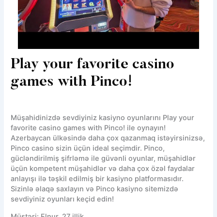
Play your favorite casino
games with Pinco!
Müşahidinizdə sevdiyiniz kasiyno oyunlarını Play your
favorite casino games with Pinco! ile oynayın!
Azerbaycan ülkəsində daha çox qazanmaq istəyirsinizsə,
Pinco casino sizin üçün ideal seçimdir. Pinco,
gücləndirilmiş şifrləmə ile güvənli oyunlar, müşahidlər
üçün kompetent müşahidlər və daha çox özəl faydalar
anlayışı ilə təşkil edilmiş bir kasiyno platformasıdır.
Sizinlə əlaqə saxlayın və Pinco kasiyno sitemizdə
sevdiyiniz oyunları keçid edin!
Müştəri: Elnur, 27 illik