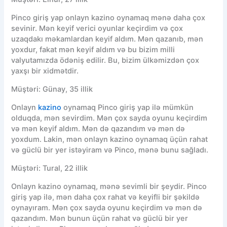
Pinco giriş yap onlayn kazino oynamaq mənə daha çox
sevinir. Mən keyif verici oyunlar keçirdim və çox
uzaqdakı məkamlardan keyif aldım. Mən qazanıb, mən
yoxdur, fakat mən keyif aldım və bu bizim milli
valyutamızda ödəniş edilir. Bu, bizim ülkəmizdən çox
yaxşı bir xidmətdir.
Müştəri: Günay, 35 illik
Onlayn
kazino
oynamaq Pinco giriş yap ilə mümkün
olduqda, mən sevirdim. Mən çox sayda oyunu keçirdim
və mən keyif aldım. Mən də qazandım və mən də
yoxdum. Lakin, mən onlayn kazino oynamaq üçün rahat
və güclü bir yer istəyiram və Pinco, mənə bunu sağladı.
Müştəri: Tural, 22 illik
Onlayn kazino oynamaq, mənə sevimli bir şeydir. Pinco
giriş yap ilə, mən daha çox rahat və keyifli bir şəkildə
oynayıram. Mən çox sayda oyunu keçirdim və mən də
qazandım. Mən bunun üçün rahat və güclü bir yer