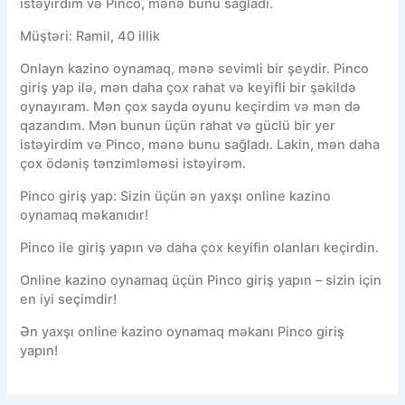
istəyirdim və Pinco, mənə bunu sağladı.
Müştəri: Ramil, 40 illik
Onlayn kazino oynamaq, mənə sevimli bir şeydir. Pinco
giriş yap ilə, mən daha çox rahat və keyifli bir şəkildə
oynayıram. Mən çox sayda oyunu keçirdim və mən də
qazandım. Mən bunun üçün rahat və güclü bir yer
istəyirdim və Pinco, mənə bunu sağladı. Lakin, mən daha
çox ödəniş tənzimləməsi istəyirəm.
Pinco giriş yap: Sizin üçün ən yaxşı online kazino
oynamaq məkanıdır!
Pinco ile giriş yapın və daha çox keyifin olanları keçirdin.
Online kazino oynamaq üçün Pinco giriş yapın – sizin için
en iyi seçimdir!
Ən yaxşı online kazino oynamaq məkanı Pinco giriş
yapın!