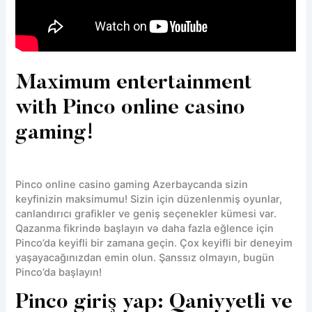
Maximum entertainment
with Pinco online casino
gaming!
Pinco online casino gaming Azerbaycanda sizin
keyfinizin maksimumu! Sizin için düzenlenmiş oyunlar,
canlandırıcı grafikler ve geniş seçenekler kümesi var.
Qazanma fikrində başlayın və daha fazla eğlence için
Pinco’da keyifli bir zamana geçin. Çox keyifli bir deneyim
yaşayacağınızdan emin olun. Şanssız olmayın, bugün
Pinco’da başlayın!
Pinco giriş yap: Qaniyyetli ve