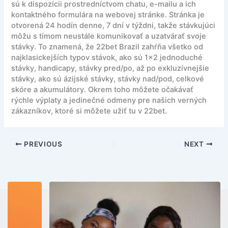
sú k dispozícii prostredníctvom chatu, e-mailu a ich
kontaktného formulára na webovej stránke. Stránka je
otvorená 24 hodín denne, 7 dní v týždni, takže stávkujúci
môžu s tímom neustále komunikovať a uzatvárať svoje
stávky. To znamená, že 22bet Brazil zahŕňa všetko od
najklasickejších typov stávok, ako sú 1×2 jednoduché
stávky, handicapy, stávky pred/po, až po exkluzívnejšie
stávky, ako sú ázijské stávky, stávky nad/pod, celkové
skóre a akumulátory. Okrem toho môžete očakávať
rýchle výplaty a jedinečné odmeny pre našich verných
zákazníkov, ktoré si môžete užiť tu v 22bet.
PREVIOUS
NEXT