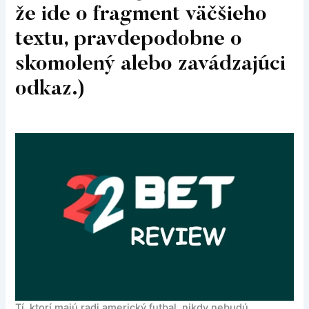
že ide o fragment väčšieho
textu, pravdepodobne o
skomolený alebo zavádzajúci
odkaz.)
Tí, ktorí majú radi americký futbal, nikdy nebudú