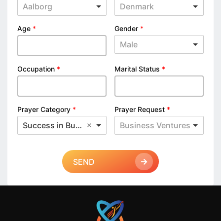
Aalborg
Denmark
Age
*
Gender
*
Male
Occupation
*
Marital Status
*
Prayer Category
*
Prayer Request
*
Success in Business
Business Ventures
SEND