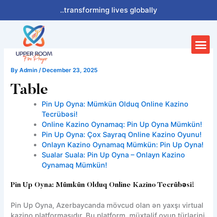
Skip
..transforming lives globally
to
content
Me
By
Admin
/
December 23, 2025
Table
Pin Up Oyna: Mümkün Olduq Online Kazino
Tecrübəsi!
Online Kazino Oynamaq: Pin Up Oyna Mümkün!
Pin Up Oyna: Çox Sayraq Online Kazino Oyunu!
Onlayn Kazino Oynamaq Mümkün: Pin Up Oyna!
Sualar Suala: Pin Up Oyna – Onlayn Kazino
Oynamaq Mümkün!
Pin Up Oyna: Mümkün Olduq Online Kazino Tecrübəsi!
Pin Up Oyna, Azerbaycanda mövcud olan ən yaxşı virtual
kazino platformasıdır. Bu platform, müxtəlif oyun türlərini