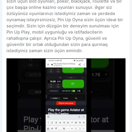
sizin üçün slot oyunları, poker, blackjack, roulette və bir
çox başqa online kazino oyunları sunuyur. Əgər siz
özlüyünüz oyunlarınızı istədiyiniz zaman və yerdedə
oynamaq istəyirsinizsiz, Pin Up Oyna sizin üçün ideal bir
seçimdir. Sizin için düzgün bir deneyim sunulması için
Pin Up Play, mobil uygunluğu və istifadəcilərin
rahatlıqına çalışır. Ayrıca Pin Up Oyna, güvenli və
güvenilir bir ortak olduğundan sizin para qurmaq
istədiyiniz zaman sizin üçün əmindir.