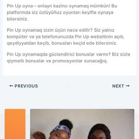
Pin Up oyna – onlayn kazino oynamaq mümkün! Bu
platformda siz özlüyüñuz oyunları keyiflə oynaya
bilərsiniz.
Pin Up oynamaq sizin üçün necə edilir? Siz yalnız
kompüter və ya telefonunuzda Pin Up websitinin açıb,
qeydiyyatdan keçib, bonusları keçid edə bilərsiniz.
Pin Up oynamaqda gücləndirici bonuslar varmı? Biz sizlə
qiymətlı bonuslar və promosyonlar sunacağıq.
PREVIOUS
NEXT