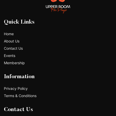
Quick Links
Home
About Us
Contact Us
Events
Membership
Information
Privacy Policy
Terms & Conditions
Contact Us