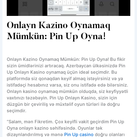
Onlayn Kazino Oynamaq
Mümkün: Pin Up Oyna!
Onlayn Kazino Oynamaq Mümkün: Pin Up Oyna! Bu fikir
sizin ümidlərinizi artıracaq. Azerbaycan ülkəsinizdə Pin
Up Onlayn Kasino oynamaq üçün ideal seçimdir. Bu
platformda siz qonaqdan keyif almaq istəyirsiniz və ya
istifadəçi hesabınız varsa, siz onu istifadə edə bilərsiniz.
Onlayn kasino oynamaq mümkün olduqda, siz keyfiyyətli
vaxtınızı təzəbəyin. Pin Up Onlayn Kasino, sizin için
düzgün bir çeviriliş və müxtəlif oyun türləri ilə doğru
seçimdir.
“Salam, mən Fikretim. Çox keyifli vakit geçirdim Pin Up
Oyna onlayn kazino səhifəsində. Oyunlar tək
dizaynlandırılmış və mənə
Pin Up casino
doğru olanları