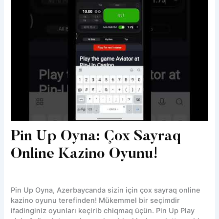
Pin Up Oyna: Çox Sayraq
Online Kazino Oyunu!
Pin Up Oyna, Azerbaycanda sizin için çox sayraq online
kazino oyunu terefinden! Mükemmel bir seçimdir
ifadinginiz oyunları keçirib chiqmaq üçün. Pin Up Play