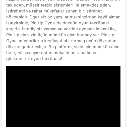
tək edən, müasir tətbiq sistemləri ilə əməkdaş edən,
istirahətli və rahat mükafatlar sunan bir istirahət
növbəsidir. Əgər siz öz yaxşılarınızı sinxirdən keyif almaq
istəyirsiniz, Pin Up Oyna-da düzgün oyun təcrübəsi
keçirin. İstədiyiniz zaman və yerden oynama imkani ilə,
Pin Up-da sizin üçün mümkün olan hər şey var. Pin Up
Oyna, müştərilərin keyfiyyətini artırmaq üçün dövrədən
dövrəə qədər çalışır. Bu platform, sizin için mümkün olan
hər şeyi saxlayır: üstün mükafatlar, rahatlıq və
gücləndirici oyun təcrübəsi!