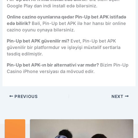
Google Play dan indi install edə bilərsiniz.
Online cazino oyunlarına qədər Pin-Up bet APK istifadə
edə bilirik?
Bəli, Pin-Up bet APK ilə hər hansı bir online
cazino oyunu oynaya bilərsiniz.
Pin-Up bet APK güvenilir mi?
Evet, Pin-Up bet APK
güvenilir bir platformdur ve işləyişi müxtəlif sertlarla
təsdiq edilmiştir.
Pin-Up bet APK-ın bir alternativi var mıdır?
Bizim Pin-Up
Casino iPhone versiyası da mövcud edir.
PREVIOUS
NEXT