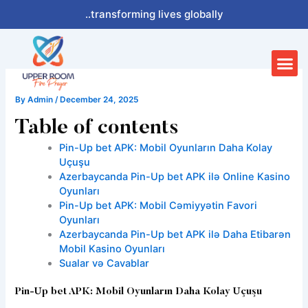
Skip
..transforming lives globally
to
content
Me
By
Admin
/
December 24, 2025
Table of contents
Pin-Up bet APK: Mobil Oyunların Daha Kolay
Uçuşu
Azerbaycanda Pin-Up bet APK ilə Online Kasino
Oyunları
Pin-Up bet APK: Mobil Cəmiyyətin Favori
Oyunları
Azerbaycanda Pin-Up bet APK ilə Daha Etibarən
Mobil Kasino Oyunları
Sualar və Cavablar
Pin-Up bet APK: Mobil Oyunların Daha Kolay Uçuşu