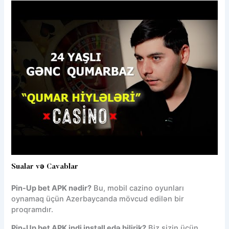
Sualar və Cavablar
Pin-Up bet APK nədir?
Bu, mobil cazino oyunları
oynamaq üçün Azerbaycanda mövcud edilən bir
proqramdır.
Pin-Up bet APK indi install edə bilirik?
Biz sizin üçün