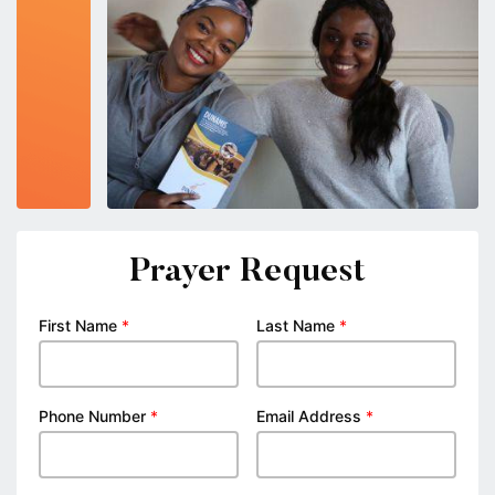
Prayer Request
First Name
*
Last Name
*
Phone Number
*
Email Address
*