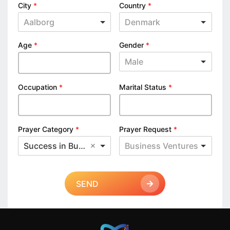
City
*
Country
*
Aalborg
Denmark
Age
*
Gender
*
Male
Occupation
*
Marital Status
*
Prayer Category
*
Prayer Request
*
Success in Business
Business Ventures
SEND