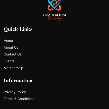
Quick Links
Home
About Us
Contact Us
Events
Membership
Information
Privacy Policy
Terms & Conditions