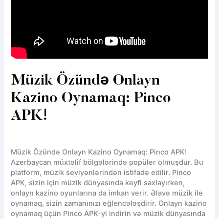
Müzik Özündə Onlayn
Kazino Oynamaq: Pinco
APK!
Müzik Özündə Onlayn Kazino Oynamaq: Pinco APK!
Azerbaycan müxtəlif bölgələrində popüler olmuşdur. Bu
platform, müzik seviyənlərindən istifadə edilir. Pinco
APK, sizin için müzik dünyasında keyfi saxlayırken,
onlayn kazino oyunlarına da imkan verir. Əlavə müzik ile
oynamaq, sizin zamanınızı eğlencələşdirir. Onlayn kazino
oynamaq üçün Pinco APK-yi indirin və müzik dünyasında