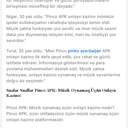
idi. Rəqəmsiz ödənişlər və güclü qoruyaşdırmaların
birləşməsi müvəffəqi bir ideyadır.”
Nigar, 30 yas oldu: “Pinco APK onlayn kazino mümkün
qədər kolleksiyamın rahatlıqla işləyəcəyi təmin etdi.
Müzik çalma funksiyası çox sevilir və mən müzik səsini
daha çox duymamaq istəyən kimi, mən bu özəlliyyi çox
sevirdim.”
Tural, 35 yas oldu: “Mən Pinco
pinko azerbaijan
APK
onlayn kazino ilk defə qeyd edib, çox rahat və güclü
istifadə edirəm. İnformasiya göstərilməsi və para
yoxlama mühəmmətləri dəstək edir. Müzik çalma
funksiyası, onlayn kazino oynamaq və müzik sevənlərinə
doğru bir seçimdir.”
Sualar Suallar Pinco APK: Müzik Oynamaq Üçün Onlayn
Kazino!
Pinco APK: Müzik oynamaq üçün onlayn kazino nədir?
Pinco APK, sizin istifadəciniz üçün müzik oynamaq üçün
onlayn kazino platformasıdır.