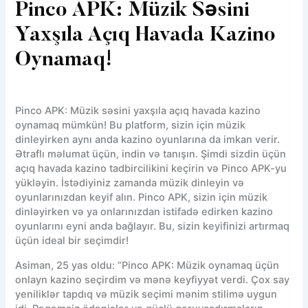
Pinco APK: Müzik Səsini
Yaxşıla Açıq Havada Kazino
Oynamaq!
Pinco APK: Müzik səsini yaxşıla açıq havada kazino
oynamaq mümkün! Bu platform, sizin için müzik
dinleyirken aynı anda kazino oyunlarına da imkan verir.
Ətraflı məlumat üçün, indin və tanışın. Şimdi sizdin üçün
açıq havada kazino tadbircilikini keçirin və Pinco APK-yu
yükləyin. İstədiyiniz zamanda müzik dinleyin və
oyunlarınızdan keyif alın. Pinco APK, sizin için müzik
dinləyirken və ya onlarınızdan istifadə edirken kazino
oyunlarını eyni anda bağlayır. Bu, sizin keyifinizi artırmaq
üçün ideal bir seçimdir!
Asiman, 25 yas oldu: “Pinco APK: Müzik oynamaq üçün
onlayn kazino seçirdim və mənə keyfiyyət verdi. Çox say
yeniliklər tapdıq və müzik seçimi mənim stilimə uygun