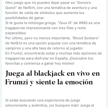
Otro juego que no puedes dejar pasar es “Gonzo’s
Quest” de NetEnt, con una temática de aventura y una
función de caída de símbolos que aumenta tus
posibilidades de ganar.
Si te gusta la mitología griega, “Zeus III” de WMS es una
tragaperras impresionante con tres filas y reels
expansibles.
Por último, pero no menos importante, “Blood Suckers”
de NetEnt es una opción popular con una temática de
vampiros y una alta tasa de retorno al jugador.
En Frumzi, encontrarás estas y muchas más opciones de
tragaperras para disfrutar en España. ¡Descubre tus
favoritas y comienza a ganar hoy mismo!
Juega al blackjack en vivo en
Frumzi y siente la emoción
Si estás buscando una experiencia de juego
emocionante y auténtica, ¡no busques más! Juega al