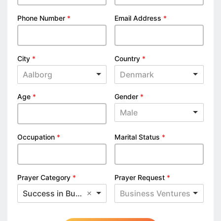
Phone Number
*
Email Address
*
City
*
Country
*
Aalborg
Denmark
Age
*
Gender
*
Male
Occupation
*
Marital Status
*
Prayer Category
*
Prayer Request
*
Success in Business
Business Ventures