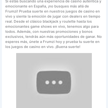
Si estás buscando una experiencia de casino auténtica y
emocionante en España, ¡no busques más allá de
Frumzi! Prueba suerte en nuestros juegos de casino en
vivo y siente la emoción de jugar con dealers en tiempo
real. Desde el clásico blackjack y roulette hasta los
emocionantes game shows en vivo, tenemos algo para
todos. Además, con nuestras promociones y bonos
exclusivos, tendrás aún más oportunidades de ganar. No
esperes más, únete a Frumzi hoy y prueba tu suerte en
los juegos de casino en vivo. ¡Buena suerte!