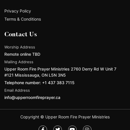
Privacy Policy
Terms & Conditions
Contact Us
Worship Address
Remote online TBD
Mailing Address
Upper Room Fire Prayer Ministries 2760 Derry Rd W Unit 7
#121 Mississauga, ON L5N 3N5
Telephone number: +1 437 383 7115
Email Address
info@upperroomfireprayer.ca
Copyright © Upper Room Fire Prayer Ministries
F
T
Y
I