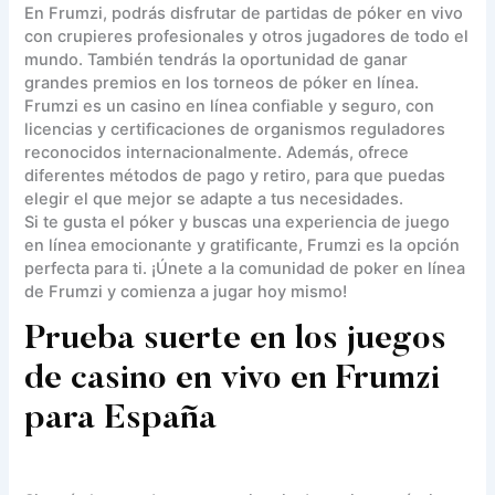
En Frumzi, podrás disfrutar de partidas de póker en vivo
con crupieres profesionales y otros jugadores de todo el
mundo. También tendrás la oportunidad de ganar
grandes premios en los torneos de póker en línea.
Frumzi es un casino en línea confiable y seguro, con
licencias y certificaciones de organismos reguladores
reconocidos internacionalmente. Además, ofrece
diferentes métodos de pago y retiro, para que puedas
elegir el que mejor se adapte a tus necesidades.
Si te gusta el póker y buscas una experiencia de juego
en línea emocionante y gratificante, Frumzi es la opción
perfecta para ti. ¡Únete a la comunidad de poker en línea
de Frumzi y comienza a jugar hoy mismo!
Prueba suerte en los juegos
de casino en vivo en Frumzi
para España