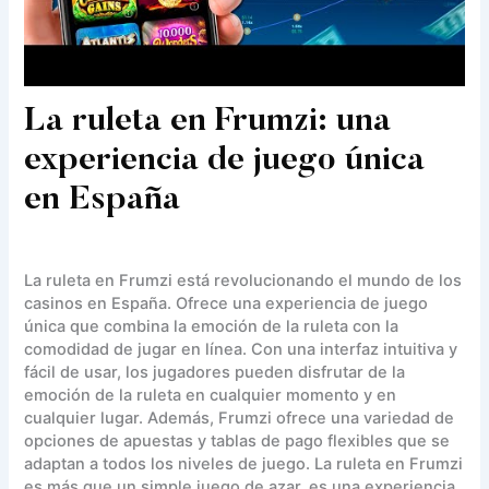
La ruleta en Frumzi: una
experiencia de juego única
en España
La ruleta en Frumzi está revolucionando el mundo de los
casinos en España. Ofrece una experiencia de juego
única que combina la emoción de la ruleta con la
comodidad de jugar en línea. Con una interfaz intuitiva y
fácil de usar, los jugadores pueden disfrutar de la
emoción de la ruleta en cualquier momento y en
cualquier lugar. Además, Frumzi ofrece una variedad de
opciones de apuestas y tablas de pago flexibles que se
adaptan a todos los niveles de juego. La ruleta en Frumzi
es más que un simple juego de azar, es una experiencia