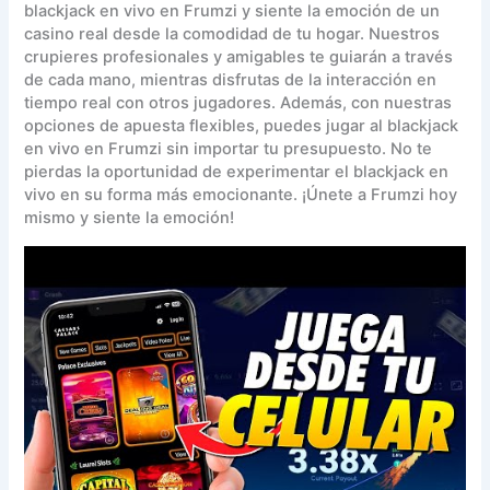
blackjack en vivo en Frumzi y siente la emoción de un
casino real desde la comodidad de tu hogar. Nuestros
crupieres profesionales y amigables te guiarán a través
de cada mano, mientras disfrutas de la interacción en
tiempo real con otros jugadores. Además, con nuestras
opciones de apuesta flexibles, puedes jugar al blackjack
en vivo en Frumzi sin importar tu presupuesto. No te
pierdas la oportunidad de experimentar el blackjack en
vivo en su forma más emocionante. ¡Únete a Frumzi hoy
mismo y siente la emoción!