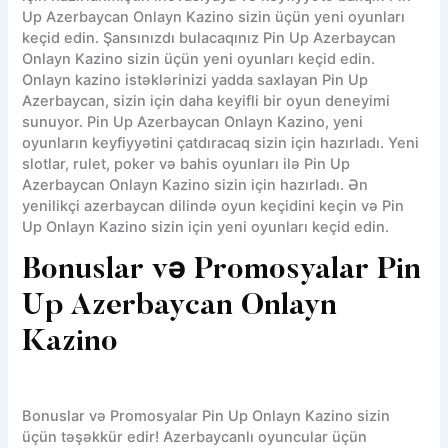
Up Azerbaycan Onlayn Kazino sizin üçün yeni oyunları
keçid edin. Şansınızdı bulacaqınız Pin Up Azerbaycan
Onlayn Kazino sizin üçün yeni oyunları keçid edin.
Onlayn kazino istəklərinizi yadda saxlayan Pin Up
Azerbaycan, sizin için daha keyifli bir oyun deneyimi
sunuyor. Pin Up Azerbaycan Onlayn Kazino, yeni
oyunların keyfiyyətini çatdıracaq sizin için hazırladı. Yeni
slotlar, rulet, poker və bahis oyunları ilə Pin Up
Azerbaycan Onlayn Kazino sizin için hazırladı. Ən
yenilikçi azerbaycan dilində oyun keçidini keçin və Pin
Up Onlayn Kazino sizin için yeni oyunları keçid edin.
Bonuslar və Promosyalar Pin
Up Azerbaycan Onlayn
Kazino
Bonuslar və Promosyalar Pin Up Onlayn Kazino sizin
üçün təşəkkür edir! Azerbaycanlı oyuncular üçün