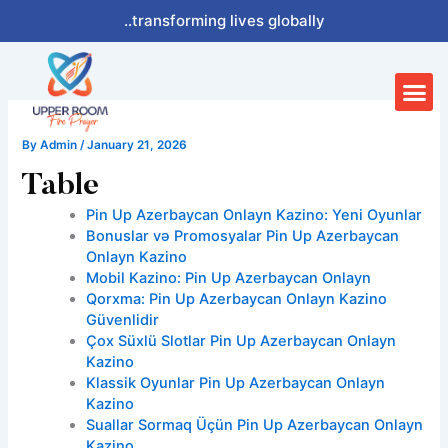
Skip
..transforming lives globally
to
content
Me
By
Admin
/
January 21, 2026
Table
Pin Up Azerbaycan Onlayn Kazino: Yeni Oyunlar
Bonuslar və Promosyalar Pin Up Azerbaycan
Onlayn Kazino
Mobil Kazino: Pin Up Azerbaycan Onlayn
Qorxma: Pin Up Azerbaycan Onlayn Kazino
Güvenlidir
Çox Süxlü Slotlar Pin Up Azerbaycan Onlayn
Kazino
Klassik Oyunlar Pin Up Azerbaycan Onlayn
Kazino
Suallar Sormaq Üçün Pin Up Azerbaycan Onlayn
Kazino