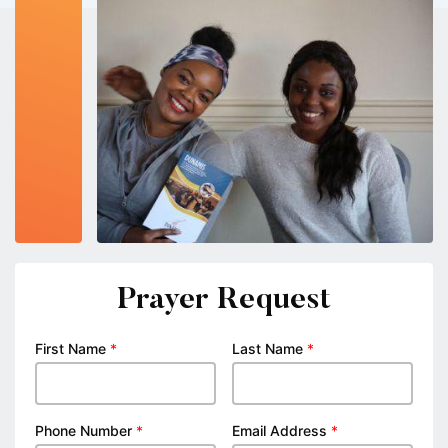
Prayer Request
First Name
*
Last Name
*
Phone Number
*
Email Address
*