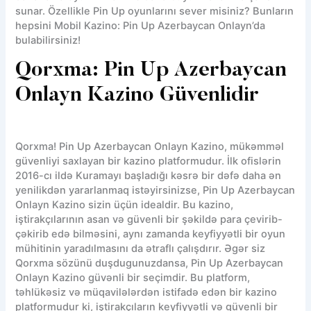
sunar. Özellikle Pin Up oyunlarını sever misiniz? Bunların
hepsini Mobil Kazino: Pin Up Azerbaycan Onlayn’da
bulabilirsiniz!
Qorxma: Pin Up Azerbaycan
Onlayn Kazino Güvenlidir
Qorxma! Pin Up Azerbaycan Onlayn Kazino, mükəmməl
güvenliyi saxlayan bir kazino platformudur. İlk ofislərin
2016-cı ildə Kuramayı başladığı kəsrə bir dəfə daha ən
yenilikdən yararlanmaq istəyirsinizse, Pin Up Azerbaycan
Onlayn Kazino sizin üçün idealdir. Bu kazino,
iştirakçılarının asan və güvenli bir şəkildə para çevirib-
çəkirib edə bilməsini, aynı zamanda keyfiyyətli bir oyun
mühitinin yaradılmasını da ətraflı çalışdırır. Əgər siz
Qorxma sözünü duşdugunuzdansa, Pin Up Azerbaycan
Onlayn Kazino güvənli bir seçimdir. Bu platform,
təhlükəsiz və müqavilələrdən istifadə edən bir kazino
platformudur ki, iştirakçıların keyfiyyətli və güvenli bir