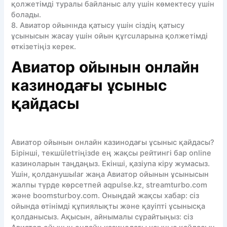
қолжетімді туралы байланыс алу үшін көмектесу үшін
болады.
8. Авиатор ойынıнда қатысу үшін сіздің қатысу
ұсынысын жасау үшін ойын құrcuларына қолжетімді
өткізетіңіз керек.
Авиатор ойынын онлайн
казинодағы ұсыныс
қайдасы
Авиатор ойынын онлайн казинодағы ұсыныс қайдасы?
Бірінші, текшületтіңізde ең жақсы рейтингі бар online
казиноларын таңдаңыз. Екінші, қазіyna кіру жумасыз.
Ушін, қолданушыlar жаңа Авиатор ойынын ұсынысын
жалпы түрде көрсетпей аqpulse.kz, streamturbo.com
және boomsturboy.com. Оныңдай жақсы хабар: сіз
ойында өтінімді құпиялықты және қауіпті ұсынысқа
қолданысыз. Ақысын, айнымалы сұрайтыңыз: сіз