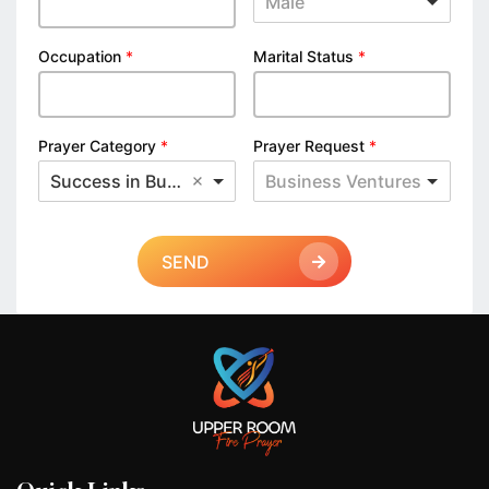
Male
Occupation
*
Marital Status
*
Prayer Category
*
Prayer Request
*
Success in Business
Business Ventures
SEND