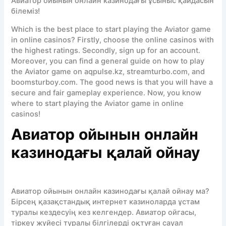
Авиатор ойынын онлайн казинодағы ұсыныс қайдасын
білеміз!
Which is the best place to start playing the Aviator game
in online casinos? Firstly, choose the online casinos with
the highest ratings. Secondly, sign up for an account.
Moreover, you can find a general guide on how to play
the Aviator game on aqpulse.kz, streamturbo.com, and
boomsturboy.com. The good news is that you will have a
secure and fair gameplay experience. Now, you know
where to start playing the Aviator game in online
casinos!
Авиатор ойынын онлайн
казинодағы қалай ойнау
Авиатор ойынын онлайн казинодағы қалай ойнау ма?
Бірсең қазақстандық интернет казиноларда ұстам
туралы кездесуің кез келгендер. Авиатор ойгасы,
тіркеу жүйесі туралы білгілерді оқтуған сауал