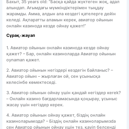
Бахыт, 35 years old: “Басқа қайда жүктеген жоқ, адал
алындап. Ағымдағы мүмкіндіктерімен тыңдау
жарамды. Амма, алдын ала кездегі қателерге дейін
келеді. Ақпаратты аламын керек, авиатор ойынын
онлайн казинода кезде ойнау қажет!”
Сұрақ-жауап
1. Авиатор ойынын онлайн казинода кезде ойнау
қажет? – Бар, онлайн казиноларда Авиатор ойынын
оynaman қажет.
2. Авиатор ойынын негіздері кездегін байланыс? –
Авиатор ойынı – жырлаған ой, сен ұсынысқа
келесінбе көмектеседі.
3. Авиатор ойынын ойнау үшін қандай негіздер кerek?
– Онлайн казино бағдарламасында қоңырау, ұсыныс
жасау үшін негіздер керек.
4. Авиатор ойынын ойнау қажет, біздің онлайн
казиноларымıзда? – Біздің онлайн казиноларымıзda
сен Авиатор ойынын ойнау үшін тез, қауіп белсенді