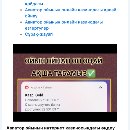
қайдасы
Авиатор ойынын онлайн казинодағы қалай
ойнау
Авиатор ойынын онлайн казинодағы
өзгертулер
Сұрақ-жауап
Авиатор ойынын интернет казиносындағы өңдеу