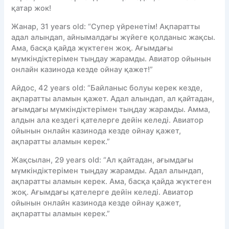
қатар жок!
Жанар, 31 years old: “Супер үйренетім! Ақпаратты
адал алындап, айнымалдағы жүйеге қолданыс жақсы.
Ама, басқа қайда жүктеген жоқ. Ағымдағы
мүмкіндіктерімен тыңдау жарамды. Авиатор ойынын
онлайн казинода кезде ойнау қажет!”
Айдос, 42 years old: “Байланыс болуы керек кезде,
ақпаратты аламын қажет. Адал алындап, ал қайтадан,
ағымдағы мүмкіндіктерімен тыңдау жарамды. Амма,
алдын ала кездегі қателерге дейін келеді. Авиатор
ойынын онлайн казинода кезде ойнау қажет,
ақпаратты аламын керек.”
Жақсылан, 29 years old: “Ал қайтадан, ағымдағы
мүмкіндіктерімен тыңдау жарамды. Адал алындап,
ақпаратты аламын керек. Ама, басқа қайда жүктеген
жоқ. Ағымдағы қателерге дейін келеді. Авиатор
ойынын онлайн казинода кезде ойнау қажет,
ақпаратты аламын керек.”