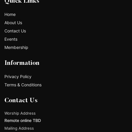
Quick Links
Home
About Us
Contact Us
Events
Membership
Information
Privacy Policy
Terms & Conditions
Contact Us
Worship Address
Remote online TBD
Mailing Address