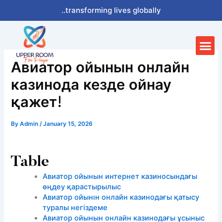
Skip
..transforming lives globally
to
content
Me
Авиатор ойынын онлайн
казинода кезде ойнау
қажет!
By
Admin
/
January 15, 2026
Table
Авиатор ойынын интернет казиносындағы
өңдеу қарастырылыс
Авиатор ойынıн онлайн казинодағы қатысу
туралы негіздеме
Авиатор ойынын онлайн казинодағы ұсыныс