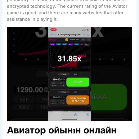
encrypted technology. The current rating of the Aviator
game is good, and there are many websites that offer
assistance in playing it.
Авиатор ойынıн онлайн