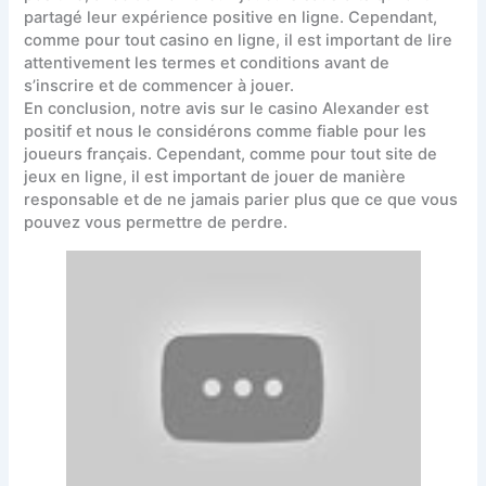
partagé leur expérience positive en ligne. Cependant,
comme pour tout casino en ligne, il est important de lire
attentivement les termes et conditions avant de
s’inscrire et de commencer à jouer.
En conclusion, notre avis sur le casino Alexander est
positif et nous le considérons comme fiable pour les
joueurs français. Cependant, comme pour tout site de
jeux en ligne, il est important de jouer de manière
responsable et de ne jamais parier plus que ce que vous
pouvez vous permettre de perdre.