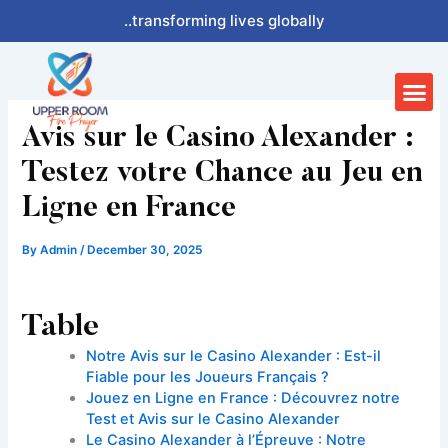
Skip
..transforming lives globally
to
content
Me
Avis sur le Casino Alexander :
Testez votre Chance au Jeu en
Ligne en France
By
Admin
/
December 30, 2025
Table
Notre Avis sur le Casino Alexander : Est-il
Fiable pour les Joueurs Français ?
Jouez en Ligne en France : Découvrez notre
Test et Avis sur le Casino Alexander
Le Casino Alexander à l’Épreuve : Notre