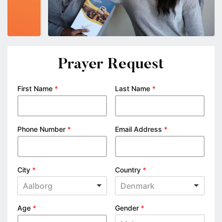
Prayer Request
First Name
*
Last Name
*
Phone Number
*
Email Address
*
City
*
Country
*
Aalborg
Denmark
Age
*
Gender
*