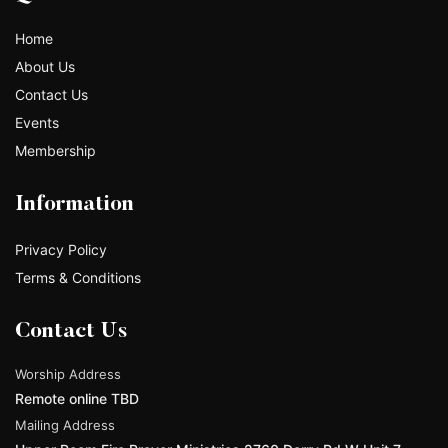
Home
About Us
Contact Us
Events
Membership
Information
Privacy Policy
Terms & Conditions
Contact Us
Worship Address
Remote online TBD
Mailing Address