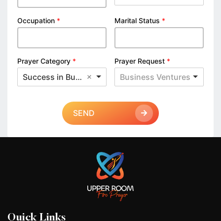
Occupation
*
Marital Status
*
Prayer Category
*
Prayer Request
*
Success in Business
Business Ventures
SEND
Quick Links