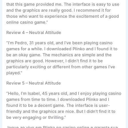
that this game provided me. The interface is easy to use
and the graphics are really good. I recommend it for
those who want to experience the excitement of a good
online casino game.”
Review 4 – Neutral Attitude
“I’m Pedro, 31 years old, and I’ve been playing casino
games for a while. I downloaded Plinko and I found it to
be an okay game. The mechanics are simple and the
graphics are good. However, I didn’t find it to be
particularly exciting or different from other games I’ve
played.”
Review 5 – Neutral Attitude
“Hello, I’m Isabel, 45 years old, and I enjoy playing casino
games from time to time. I downloaded Plinko and I
found it to be a decent game. The interface is user-
friendly and the graphics are nice. But I didn’t find it to
be very engaging or thrilling.”
Jogue ao vivo em Plinko no casino online e garanta sua