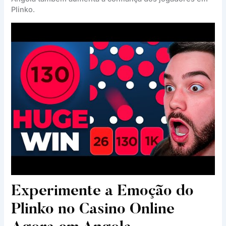
Plinko.
Experimente a Emoção do
Plinko no Casino Online