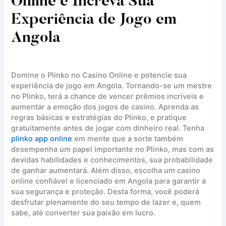
Online e Increva Sua
Experiência de Jogo em
Angola
Domine o Plinko no Casino Online e potencie sua
experiência de jogo em Angola. Tornando-se um mestre
no Plinko, terá a chance de vencer prêmios incríveis e
aumentar a emoção dos jogos de casino. Aprenda as
regras básicas e estratégias do Plinko, e pratique
gratuitamente antes de jogar com dinheiro real. Tenha
plinko app online
em mente que a sorte também
desempenha um papel importante no Plinko, mas com as
devidas habilidades e conhecimentos, sua probabilidade
de ganhar aumentará. Além disso, escolha um casino
online confiável e licenciado em Angola para garantir a
sua segurança e proteção. Desta forma, você poderá
desfrutar plenamente do seu tempo de lazer e, quem
sabe, até converter sua paixão em lucro.