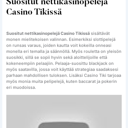
Suositut nettikasinopelejä
Casino Tikissä
Suositut nettikasinopelejä Casino Tikissä
sisältävät
monen mielitekoisen valinnan. Esimerkiksi slottipelejä
on runsas varaus, joiden kautta voit kokeilla onneasi
monella eri temalla ja säännöllä. Myös rouletta on yleisön
suosikki, sillä se sopii hyvin sekä aloittelijoille että
kokeneempiin pelaajiin. Pelaaja-suosittu blackjack on
myös saatavilla, jossa voit käyttää strategiaa saadaksesi
parhaan mahdollisen tuloksen. Lisäksi Casino Tiki tarjoaa
myös monia muita pelipelejä, kuten baccarat ja pokerin
eri muodoissa.