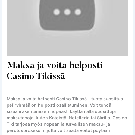
Maksa ja voita helposti
Casino Tikissä
Maksa ja voita helposti Casino Tikissä – tuota suosittua
peliryhmää on helposti osallistuminen! Voit tehdä
sisäänrakentamisen nopeasti käyttämällä suosittuja
maksutapoja, kuten Käteistä, Netelleria tai Skrilla. Casino
Tiki tarjoaa myös nopean ja turvallisen maksu- ja
perutusprosessin, jotta voit saada voitot pöytään