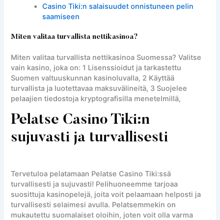
Casino Tiki:n salaisuudet onnistuneen pelin
saamiseen
Miten valitaa turvallista nettikasinoa?
Miten valitaa turvallista nettikasinoa Suomessa? Valitse
vain kasino, joka on: 1 Lisenssioidut ja tarkastettu
Suomen valtuuskunnan kasinoluvalla, 2 Käyttää
turvallista ja luotettavaa maksuvälineitä, 3 Suojelee
pelaajien tiedostoja kryptografisilla menetelmillä,
Pelatse Casino Tiki:n
sujuvasti ja turvallisesti
Tervetuloa pelatamaan Pelatse Casino Tiki:ssä
turvallisesti ja sujuvasti! Pelihuoneemme tarjoaa
suosittuja kasinopelejä, joita voit pelaamaan helposti ja
turvallisesti selaimesi avulla. Pelatsemmekin on
mukautettu suomalaiset oloihin, joten voit olla varma