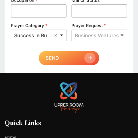
Occupation
*
Marital Status
*
Prayer Category
*
Prayer Request
*
Success in Business
Business Ventures
SEND
Quick Links
Home