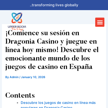
Skip
..transforming lives globally
to
content
Me
¡Comience su sesión en
Dragonia Casino y juegue en
línea hoy mismo! Descubre el
emocionante mundo de los
juegos de casino en España
By
Admin
/
January 10, 2026
Contents
Descubre los juegos de casino en línea más
populares en Dragonia Casino