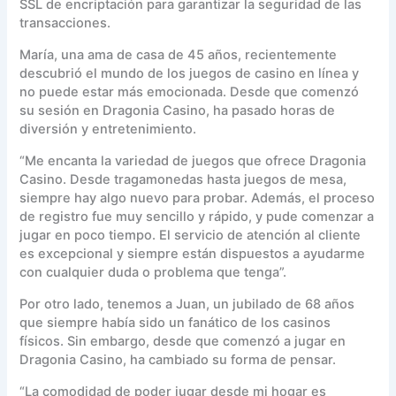
SSL de encriptación para garantizar la seguridad de las
transacciones.
María, una ama de casa de 45 años, recientemente
descubrió el mundo de los juegos de casino en línea y
no puede estar más emocionada. Desde que comenzó
su sesión en Dragonia Casino, ha pasado horas de
diversión y entretenimiento.
“Me encanta la variedad de juegos que ofrece Dragonia
Casino. Desde tragamonedas hasta juegos de mesa,
siempre hay algo nuevo para probar. Además, el proceso
de registro fue muy sencillo y rápido, y pude comenzar a
jugar en poco tiempo. El servicio de atención al cliente
es excepcional y siempre están dispuestos a ayudarme
con cualquier duda o problema que tenga”.
Por otro lado, tenemos a Juan, un jubilado de 68 años
que siempre había sido un fanático de los casinos
físicos. Sin embargo, desde que comenzó a jugar en
Dragonia Casino, ha cambiado su forma de pensar.
“La comodidad de poder jugar desde mi hogar es