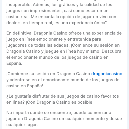
insuperable. Además, los gráficos y la calidad de los
juegos son impresionantes, casi como estar en un
casino real. Me encanta la opción de jugar en vivo con
dealers en tiempo real, es una experiencia única”.
En definitiva, Dragonia Casino ofrece una experiencia de
juego en línea emocionante y entretenida para
jugadores de todas las edades. ¡Comience su sesión en
Dragonia Casino y juegue en línea hoy mismo! Descubra
el emocionante mundo de los juegos de casino en
España.
¡Comience su sesión en Dragonia Casino
dragoniacasino
y adéntrese en el emocionante mundo de los juegos de
casino en España!
¿Le gustaría disfrutar de sus juegos de casino favoritos
en línea? ¡Con Dragonia Casino es posible!
No importa dónde se encuentre, puede comenzar a
jugar en Dragonia Casino en cualquier momento y desde
cualquier lugar.