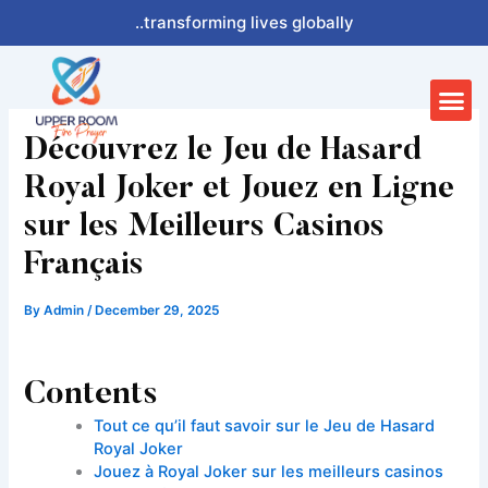
Skip
..transforming lives globally
to
content
Me
Découvrez le Jeu de Hasard
Royal Joker et Jouez en Ligne
sur les Meilleurs Casinos
Français
By
Admin
/
December 29, 2025
Contents
Tout ce qu’il faut savoir sur le Jeu de Hasard
Royal Joker
Jouez à Royal Joker sur les meilleurs casinos