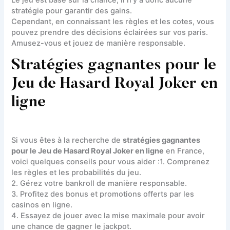
stratégie pour garantir des gains.
Cependant, en connaissant les règles et les cotes, vous
pouvez prendre des décisions éclairées sur vos paris.
Amusez-vous et jouez de manière responsable.
Stratégies gagnantes pour le
Jeu de Hasard Royal Joker en
ligne
Si vous êtes à la recherche de
stratégies gagnantes
pour le Jeu de Hasard Royal Joker en ligne
en France,
voici quelques conseils pour vous aider :1. Comprenez
les règles et les probabilités du jeu.
2. Gérez votre bankroll de manière responsable.
3. Profitez des bonus et promotions offerts par les
casinos en ligne.
4. Essayez de jouer avec la mise maximale pour avoir
une chance de gagner le jackpot.