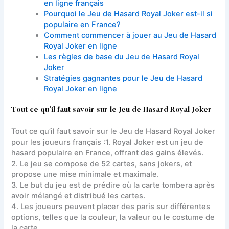
en ligne français
Pourquoi le Jeu de Hasard Royal Joker est-il si
populaire en France?
Comment commencer à jouer au Jeu de Hasard
Royal Joker en ligne
Les règles de base du Jeu de Hasard Royal
Joker
Stratégies gagnantes pour le Jeu de Hasard
Royal Joker en ligne
Tout ce qu’il faut savoir sur le Jeu de Hasard Royal Joker
Tout ce qu’il faut savoir sur le Jeu de Hasard Royal Joker
pour les joueurs français :1. Royal Joker est un jeu de
hasard populaire en France, offrant des gains élevés.
2. Le jeu se compose de 52 cartes, sans jokers, et
propose une mise minimale et maximale.
3. Le but du jeu est de prédire où la carte tombera après
avoir mélangé et distribué les cartes.
4. Les joueurs peuvent placer des paris sur différentes
options, telles que la couleur, la valeur ou le costume de
la carte.