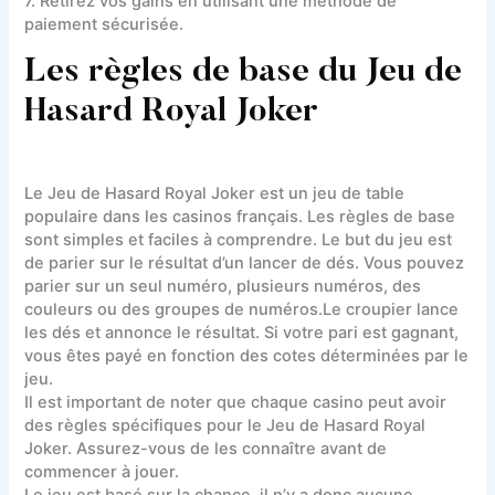
7. Retirez vos gains en utilisant une méthode de
paiement sécurisée.
Les règles de base du Jeu de
Hasard Royal Joker
Le Jeu de Hasard Royal Joker est un jeu de table
populaire dans les casinos français. Les règles de base
sont simples et faciles à comprendre. Le but du jeu est
de parier sur le résultat d’un lancer de dés. Vous pouvez
parier sur un seul numéro, plusieurs numéros, des
couleurs ou des groupes de numéros.Le croupier lance
les dés et annonce le résultat. Si votre pari est gagnant,
vous êtes payé en fonction des cotes déterminées par le
jeu.
Il est important de noter que chaque casino peut avoir
des règles spécifiques pour le Jeu de Hasard Royal
Joker. Assurez-vous de les connaître avant de
commencer à jouer.
Le jeu est basé sur la chance, il n’y a donc aucune