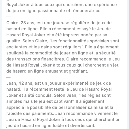
Royal Joker à tous ceux qui cherchent une expérience
de jeu en ligne passionnante et rémunératrice.
—
Claire, 28 ans, est une joueuse régulière de jeux de
hasard en ligne. Elle a récemment essayé le Jeu de
Hasard Royal Joker et a été impressionnée par sa
qualité. Selon Claire, “les fonctionnalités spéciales sont
excitantes et les gains sont réguliers”. Elle a également
souligné la commodité de jouer en ligne et la sécurité
des transactions financières. Claire recommande le Jeu
de Hasard Royal Joker à tous ceux qui cherchent un jeu
de hasard en ligne amusant et gratifiant.
—
Jean, 42 ans, est un joueur expérimenté de jeux de
hasard. Il a récemment testé le Jeu de Hasard Royal
Joker et a été conquis. Selon Jean, “les règles sont
simples mais le jeu est captivant”. Il a également
apprécié la possibilité de personnaliser sa mise et la
rapidité des paiements. Jean recommande vivement le
Jeu de Hasard Royal Joker à tous ceux qui cherchent un
jeu de hasard en ligne fiable et divertissant.