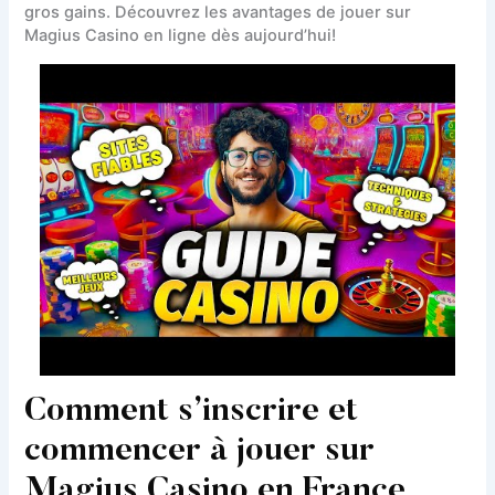
gros gains. Découvrez les avantages de jouer sur
Magius Casino en ligne dès aujourd’hui!
Comment s’inscrire et
commencer à jouer sur
Magius Casino en France