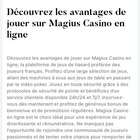
Découvrez les avantages de
jouer sur Magius Casino en
ligne
Découvrez les avantages de jouer sur Magius Casino en
ligne, la plateforme de jeux de hasard préférée des
joueurs français. Profitez d’une large sélection de jeux,
allant des machines à sous aux jeux de table en passant
par le vidéo poker. Jouez en toute sécurité grâce à des
protocoles de sécurité de pointe et bénéficiez d’un
service clientèle disponible 24h/24 et 7j/7. Inscrivez-
vous dès maintenant et profitez de généreux bonus de
bienvenue et de promotions régulières. Magius Casino
en ligne est le choix idéal pour une expérience de jeu
divertissante et rémunératrice. Ne manquez pas
l’opportunité de rejoindre une communauté de joueurs
passionnés et de tenter votre chance pour remporter de