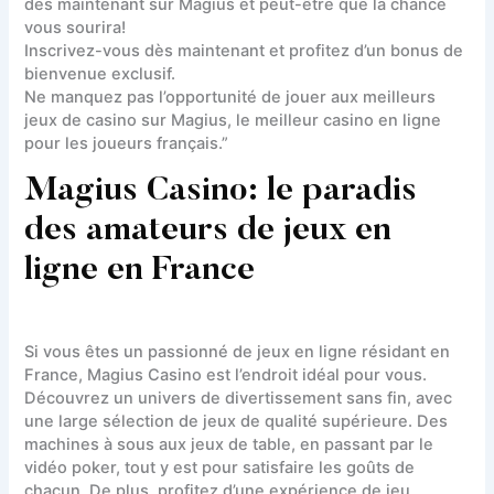
dès maintenant sur Magius et peut-être que la chance
vous sourira!
Inscrivez-vous dès maintenant et profitez d’un bonus de
bienvenue exclusif.
Ne manquez pas l’opportunité de jouer aux meilleurs
jeux de casino sur Magius, le meilleur casino en ligne
pour les joueurs français.”
Magius Casino: le paradis
des amateurs de jeux en
ligne en France
Si vous êtes un passionné de jeux en ligne résidant en
France, Magius Casino est l’endroit idéal pour vous.
Découvrez un univers de divertissement sans fin, avec
une large sélection de jeux de qualité supérieure. Des
machines à sous aux jeux de table, en passant par le
vidéo poker, tout y est pour satisfaire les goûts de
chacun. De plus, profitez d’une expérience de jeu