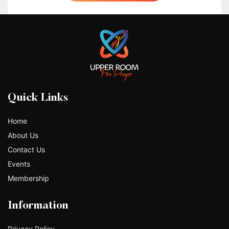
Quick Links
Home
About Us
Contact Us
Events
Membership
Information
Privacy Policy