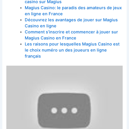
casino sur Magius
Magius Casino: le paradis des amateurs de jeux
en ligne en France
Découvrez les avantages de jouer sur Magius
Casino en ligne
Comment s’inscrire et commencer à jouer sur
Magius Casino en France
Les raisons pour lesquelles Magius Casino est
le choix numéro un des joueurs en ligne
français