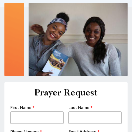
Prayer Request
First Name
*
Last Name
*
Phone Number
*
Email Address
*