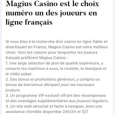
Magius Casino est le choix
numéro un des joueurs en
ligne français
Si vous êtes à la recherche d’un casino en ligne fiable et
divertissant en France, Magius Casino est votre meilleur
choix. Voici les raisons pour lesquelles les joueurs
français préfèrent Magius Casino :
1. Une large sélection de jeux de qualité supérieure, y
compris les machines à sous, la roulette, le blackjack et
le vidéo poker.
2. Des bonus et promotions généreux, y compris un
bonus de bienvenue attrayant pour les nouveaux
joueurs.
3. Un programme VIP exclusif offrant des récompenses
et des avantages supplémentaires aux joueurs réguliers.
4. Un site web sécurisé et facile à naviguer, avec une
assistance clientèle disponible 24h/24 et 7j/7.