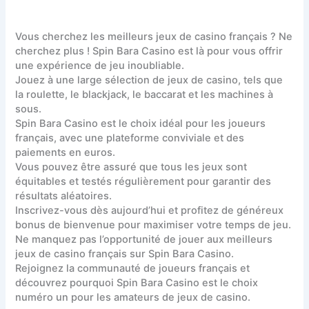
Vous cherchez les meilleurs jeux de casino français ? Ne
cherchez plus ! Spin Bara Casino est là pour vous offrir
une expérience de jeu inoubliable.
Jouez à une large sélection de jeux de casino, tels que
la roulette, le blackjack, le baccarat et les machines à
sous.
Spin Bara Casino est le choix idéal pour les joueurs
français, avec une plateforme conviviale et des
paiements en euros.
Vous pouvez être assuré que tous les jeux sont
équitables et testés régulièrement pour garantir des
résultats aléatoires.
Inscrivez-vous dès aujourd’hui et profitez de généreux
bonus de bienvenue pour maximiser votre temps de jeu.
Ne manquez pas l’opportunité de jouer aux meilleurs
jeux de casino français sur Spin Bara Casino.
Rejoignez la communauté de joueurs français et
découvrez pourquoi Spin Bara Casino est le choix
numéro un pour les amateurs de jeux de casino.