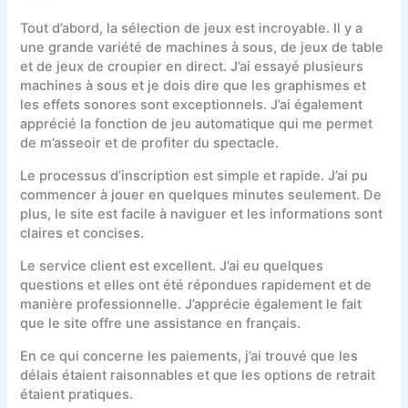
Tout d’abord, la sélection de jeux est incroyable. Il y a
une grande variété de machines à sous, de jeux de table
et de jeux de croupier en direct. J’ai essayé plusieurs
machines à sous et je dois dire que les graphismes et
les effets sonores sont exceptionnels. J’ai également
apprécié la fonction de jeu automatique qui me permet
de m’asseoir et de profiter du spectacle.
Le processus d’inscription est simple et rapide. J’ai pu
commencer à jouer en quelques minutes seulement. De
plus, le site est facile à naviguer et les informations sont
claires et concises.
Le service client est excellent. J’ai eu quelques
questions et elles ont été répondues rapidement et de
manière professionnelle. J’apprécie également le fait
que le site offre une assistance en français.
En ce qui concerne les paiements, j’ai trouvé que les
délais étaient raisonnables et que les options de retrait
étaient pratiques.