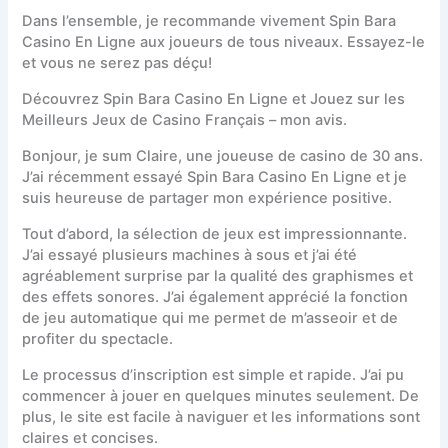
Dans l’ensemble, je recommande vivement Spin Bara
Casino En Ligne aux joueurs de tous niveaux. Essayez-le
et vous ne serez pas déçu!
Découvrez Spin Bara Casino En Ligne et Jouez sur les
Meilleurs Jeux de Casino Français – mon avis.
Bonjour, je sum Claire, une joueuse de casino de 30 ans.
J’ai récemment essayé Spin Bara Casino En Ligne et je
suis heureuse de partager mon expérience positive.
Tout d’abord, la sélection de jeux est impressionnante.
J’ai essayé plusieurs machines à sous et j’ai été
agréablement surprise par la qualité des graphismes et
des effets sonores. J’ai également apprécié la fonction
de jeu automatique qui me permet de m’asseoir et de
profiter du spectacle.
Le processus d’inscription est simple et rapide. J’ai pu
commencer à jouer en quelques minutes seulement. De
plus, le site est facile à naviguer et les informations sont
claires et concises.