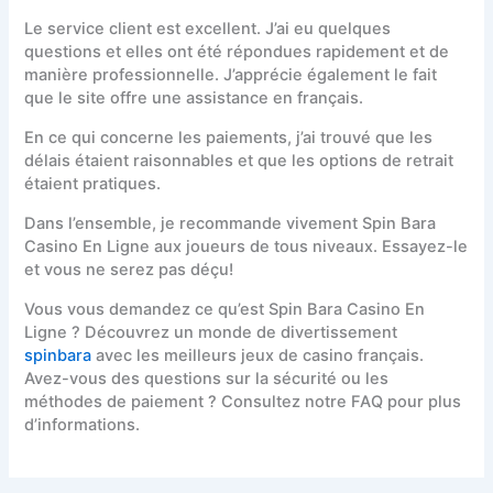
Le service client est excellent. J’ai eu quelques
questions et elles ont été répondues rapidement et de
manière professionnelle. J’apprécie également le fait
que le site offre une assistance en français.
En ce qui concerne les paiements, j’ai trouvé que les
délais étaient raisonnables et que les options de retrait
étaient pratiques.
Dans l’ensemble, je recommande vivement Spin Bara
Casino En Ligne aux joueurs de tous niveaux. Essayez-le
et vous ne serez pas déçu!
Vous vous demandez ce qu’est Spin Bara Casino En
Ligne ? Découvrez un monde de divertissement
spinbara
avec les meilleurs jeux de casino français.
Avez-vous des questions sur la sécurité ou les
méthodes de paiement ? Consultez notre FAQ pour plus
d’informations.