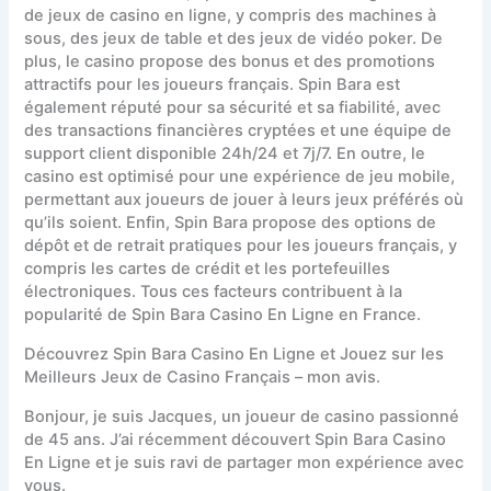
de jeux de casino en ligne, y compris des machines à
sous, des jeux de table et des jeux de vidéo poker. De
plus, le casino propose des bonus et des promotions
attractifs pour les joueurs français. Spin Bara est
également réputé pour sa sécurité et sa fiabilité, avec
des transactions financières cryptées et une équipe de
support client disponible 24h/24 et 7j/7. En outre, le
casino est optimisé pour une expérience de jeu mobile,
permettant aux joueurs de jouer à leurs jeux préférés où
qu’ils soient. Enfin, Spin Bara propose des options de
dépôt et de retrait pratiques pour les joueurs français, y
compris les cartes de crédit et les portefeuilles
électroniques. Tous ces facteurs contribuent à la
popularité de Spin Bara Casino En Ligne en France.
Découvrez Spin Bara Casino En Ligne et Jouez sur les
Meilleurs Jeux de Casino Français – mon avis.
Bonjour, je suis Jacques, un joueur de casino passionné
de 45 ans. J’ai récemment découvert Spin Bara Casino
En Ligne et je suis ravi de partager mon expérience avec
vous.