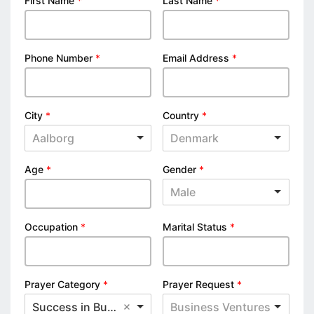
First Name
*
Last Name
*
Phone Number
*
Email Address
*
City
*
Country
*
Aalborg
Denmark
Age
*
Gender
*
Male
Occupation
*
Marital Status
*
Prayer Category
*
Prayer Request
*
Success in Business
Business Ventures