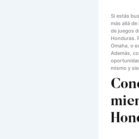
Si estás bu
más allá de
de juegos d
Honduras. P
Omaha, o ex
Además, co
oportunidad
mismo y sie
Cono
mie
Hon