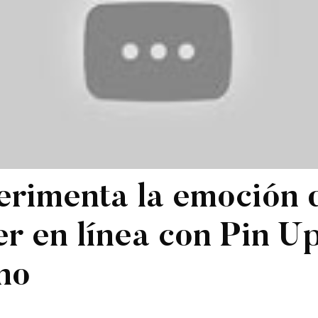
rimenta la emoción 
r en línea con Pin U
no