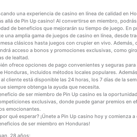
scando una experiencia de casino en línea de calidad en H
 allá de Pin Up casino! Al convertirse en miembro, podrás 
edad de beneficios que mejorarán su tiempo de juego. En pr
ce una amplia gama de juegos de casino en línea, desde t
 mesa clásicos hasta juegos con crupier en vivo. Además,
ndrá acceso a bonos y promociones exclusivas, como giros
 de lealtad.
ién ofrece opciones de pago convenientes y seguras para 
e Honduras, incluidos métodos locales populares. Además,
al cliente está disponible las 24 horas, los 7 días de la se
que siempre obtenga la ayuda que necesita.
eneficio de ser miembro de Pin Up casino es la oportunidad
ompeticiones exclusivas, donde puede ganar premios en ef
ios emocionantes.
por qué esperar? ¡Únete a Pin Up casino hoy y comienza a 
eneficios de ser miembro en Honduras!
uan, 28 años: