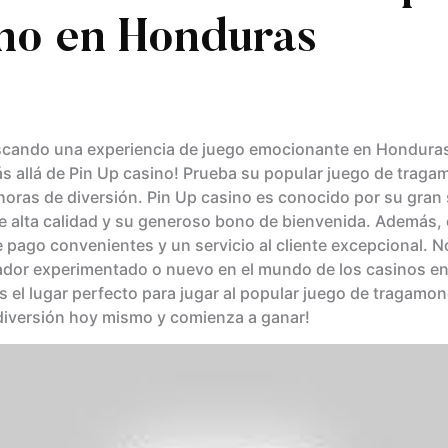
no en Honduras
scando una experiencia de juego emocionante en Honduras
 allá de Pin Up casino! Prueba su popular juego de trag
 horas de diversión. Pin Up casino es conocido por su gran
e alta calidad y su generoso bono de bienvenida. Además,
 pago convenientes y un servicio al cliente excepcional. N
ador experimentado o nuevo en el mundo de los casinos en 
s el lugar perfecto para jugar al popular juego de tragamo
 diversión hoy mismo y comienza a ganar!