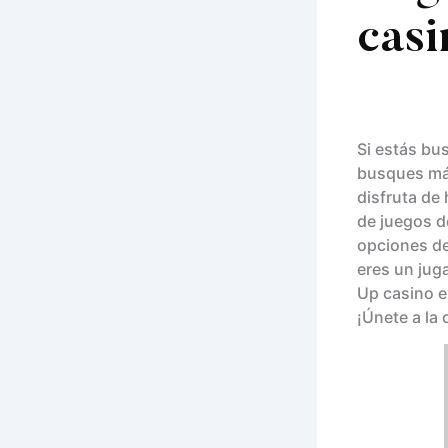
casi
Si estás bu
busques más
disfruta de
de juegos d
opciones de
eres un jug
Up casino e
¡Únete a la