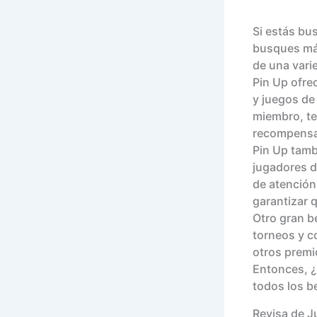
Si estás bu
busques más
de una vari
Pin Up ofre
y juegos de
miembro, te
recompensas
Pin Up tamb
jugadores d
de atención 
garantizar 
Otro gran b
torneos y c
otros prem
Entonces, ¿
todos los b
Revisa de J