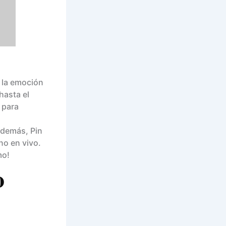
 la emoción
hasta el
 para
Además, Pin
no en vivo.
mo!
o