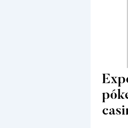
Expe
póke
casi