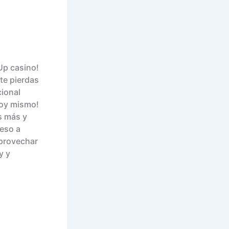
Up casino!
te pierdas
ional
hoy mismo!
s más y
ceso a
aprovechar
y y
e