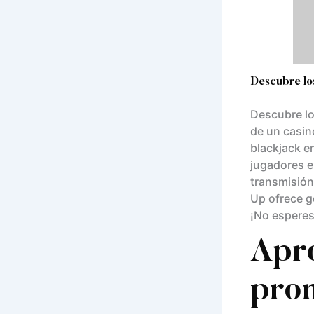
Descubre los
Descubre lo
de un casino
blackjack e
jugadores e
transmisión
Up ofrece g
¡No esperes
Apr
pro