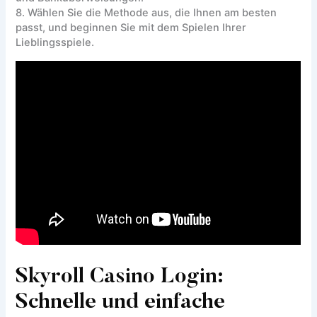
8. Wählen Sie die Methode aus, die Ihnen am besten
passt, und beginnen Sie mit dem Spielen Ihrer
Lieblingsspiele.
Skyroll Casino Login:
Schnelle und einfache