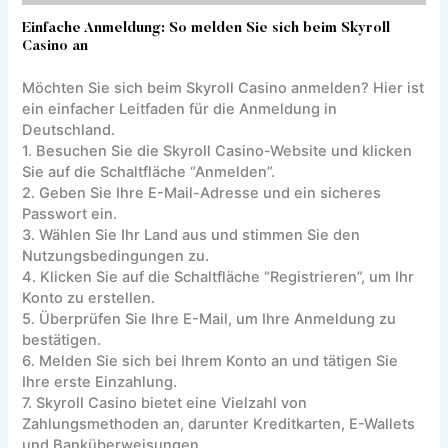
Einfache Anmeldung: So melden Sie sich beim Skyroll
Casino an
Möchten Sie sich beim Skyroll Casino anmelden? Hier ist
ein einfacher Leitfaden für die Anmeldung in
Deutschland.
1. Besuchen Sie die Skyroll Casino-Website und klicken
Sie auf die Schaltfläche “Anmelden”.
2. Geben Sie Ihre E-Mail-Adresse und ein sicheres
Passwort ein.
3. Wählen Sie Ihr Land aus und stimmen Sie den
Nutzungsbedingungen zu.
4. Klicken Sie auf die Schaltfläche “Registrieren”, um Ihr
Konto zu erstellen.
5. Überprüfen Sie Ihre E-Mail, um Ihre Anmeldung zu
bestätigen.
6. Melden Sie sich bei Ihrem Konto an und tätigen Sie
Ihre erste Einzahlung.
7. Skyroll Casino bietet eine Vielzahl von
Zahlungsmethoden an, darunter Kreditkarten, E-Wallets
und Banküberweisungen.