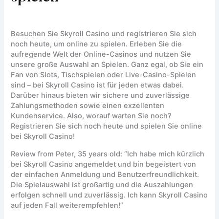
Besuchen Sie Skyroll Casino und registrieren Sie sich
noch heute, um online zu spielen. Erleben Sie die
aufregende Welt der Online-Casinos und nutzen Sie
unsere große Auswahl an Spielen. Ganz egal, ob Sie ein
Fan von Slots, Tischspielen oder Live-Casino-Spielen
sind – bei Skyroll Casino ist für jeden etwas dabei.
Darüber hinaus bieten wir sichere und zuverlässige
Zahlungsmethoden sowie einen exzellenten
Kundenservice. Also, worauf warten Sie noch?
Registrieren Sie sich noch heute und spielen Sie online
bei Skyroll Casino!
Review from Peter, 35 years old: “Ich habe mich kürzlich
bei Skyroll Casino angemeldet und bin begeistert von
der einfachen Anmeldung und Benutzerfreundlichkeit.
Die Spielauswahl ist großartig und die Auszahlungen
erfolgen schnell und zuverlässig. Ich kann Skyroll Casino
auf jeden Fall weiterempfehlen!”