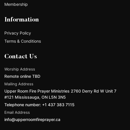
Membership
Information
Privacy Policy
Terms & Conditions
Contact Us
Worship Address
Remote online TBD
Mailing Address
Upper Room Fire Prayer Ministries 2760 Derry Rd W Unit 7
#121 Mississauga, ON L5N 3N5
Telephone number: +1 437 383 7115
Email Address
info@upperroomfireprayer.ca