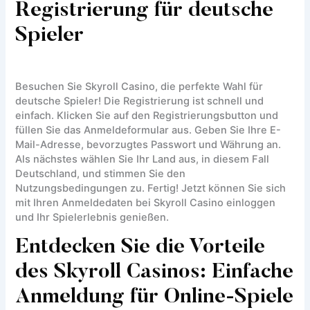
Registrierung für deutsche
Spieler
Besuchen Sie Skyroll Casino, die perfekte Wahl für
deutsche Spieler! Die Registrierung ist schnell und
einfach. Klicken Sie auf den Registrierungsbutton und
füllen Sie das Anmeldeformular aus. Geben Sie Ihre E-
Mail-Adresse, bevorzugtes Passwort und Währung an.
Als nächstes wählen Sie Ihr Land aus, in diesem Fall
Deutschland, und stimmen Sie den
Nutzungsbedingungen zu. Fertig! Jetzt können Sie sich
mit Ihren Anmeldedaten bei Skyroll Casino einloggen
und Ihr Spielerlebnis genießen.
Entdecken Sie die Vorteile
des Skyroll Casinos: Einfache
Anmeldung für Online-Spiele