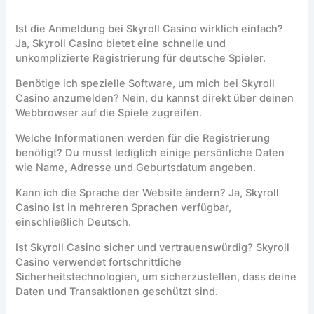
Ist die Anmeldung bei Skyroll Casino wirklich einfach?
Ja, Skyroll Casino bietet eine schnelle und
unkomplizierte Registrierung für deutsche Spieler.
Benötige ich spezielle Software, um mich bei Skyroll
Casino anzumelden? Nein, du kannst direkt über deinen
Webbrowser auf die Spiele zugreifen.
Welche Informationen werden für die Registrierung
benötigt? Du musst lediglich einige persönliche Daten
wie Name, Adresse und Geburtsdatum angeben.
Kann ich die Sprache der Website ändern? Ja, Skyroll
Casino ist in mehreren Sprachen verfügbar,
einschließlich Deutsch.
Ist Skyroll Casino sicher und vertrauenswürdig? Skyroll
Casino verwendet fortschrittliche
Sicherheitstechnologien, um sicherzustellen, dass deine
Daten und Transaktionen geschützt sind.