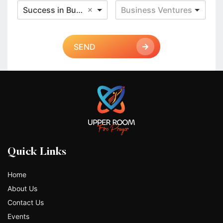
Success in Business
Business Ventures
SEND
Quick Links
Home
About Us
Contact Us
Events