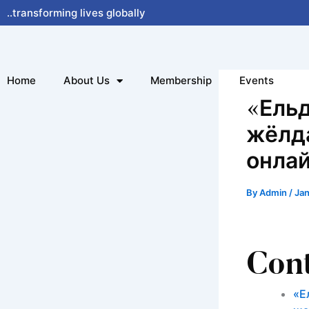
Skip
..transforming lives globally
to
content
Home
About Us
Membership
Events
«Ельд
жёлд
онлай
By
Admin
/
Jan
Con
«Е