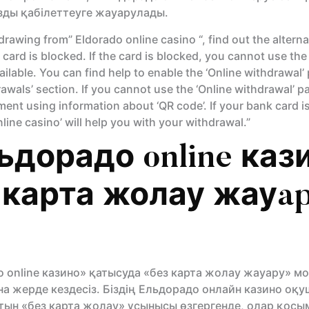
ды қабілеттеуге жауapyлады.
rawing from” Eldorado online casino “, find out the altern
 card is blocked. If the card is blocked, you cannot use the
lable. You can find help to enable the ‘Online withdrawal’ 
awals’ section. If you cannot use the ‘Online withdrawal’ p
ent using information about ‘QR code’. If your bank card i
line casino’ will help you with your withdrawal.”
ьдорадо online каз
 карта жолау жауa
 online казино» қатысуда «без карта жолау жауapy» мо
а жерде кездесіз. Біздің Ельдорадо онлайн казино оқ
ын «без карта жолау» ұсынысы өзгергенде, олар қос