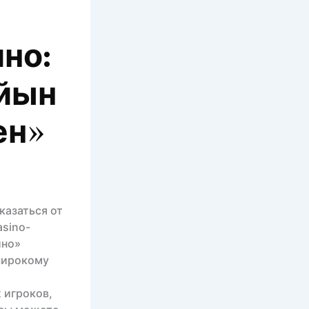
ино:
айын
ен»
тказаться от
asino-
ино»
широкому
 игроков,