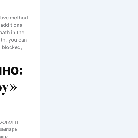
ative method
 additional
path in the
ath, you can
s blocked,
ино:
py»
жлилігі
ушылары
ымша