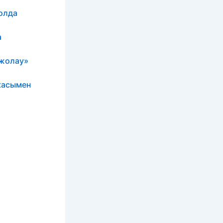
олда
а
 жолау»
касымен