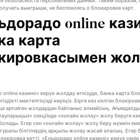
я безопасность персональных данных. Таким образом,
олучать выигрыши, не беспокоясь о блокировке карт.
ьдорадо online каз
ка карта
кировкасымен жол
 online казино» керуе жолдау өткізуде, банка карта бло
гіздікті мектептіңізді көріңіз. Бірге кез келген блокіров
ша арnalған жолдардан байланыс алмайсың. Ағымдал
лауларыңыз» секціїнде «онлайн жолау» жолу беруге кө
болады. Егер сен «онлайн жолау» жолу беру мүмкін еме
туралы білгілердің арқылы жолау жасай аласың. Егер 
локіровка кетті, «Ельдорадо online казино» керуе сенің