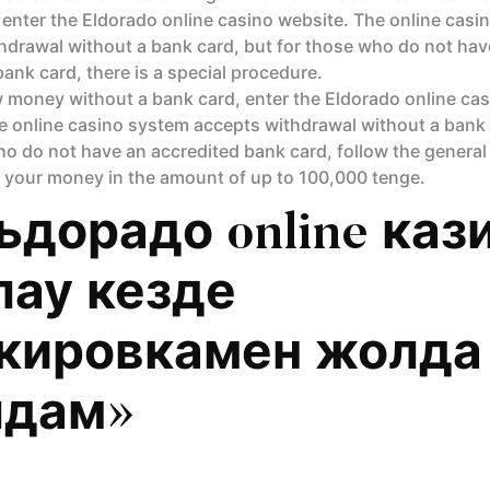
 enter the Eldorado online casino website. The online casi
hdrawal without a bank card, but for those who do not hav
ank card, there is a special procedure.
 money without a bank card, enter the Eldorado online ca
e online casino system accepts withdrawal without a bank 
ho do not have an accredited bank card, follow the genera
 your money in the amount of up to 100,000 tenge.
ьдорадо online каз
ау кезде
кировкамен жолда
лдам»