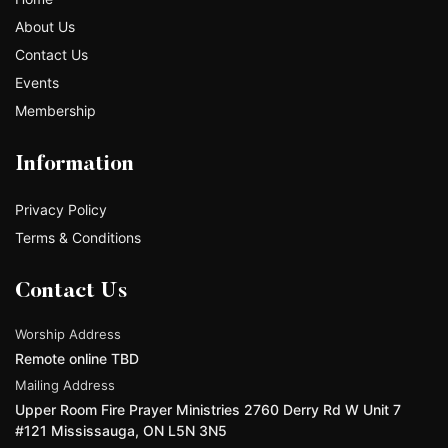
About Us
Contact Us
Events
Membership
Information
Privacy Policy
Terms & Conditions
Contact Us
Worship Address
Remote online TBD
Mailing Address
Upper Room Fire Prayer Ministries 2760 Derry Rd W Unit 7
#121 Mississauga, ON L5N 3N5