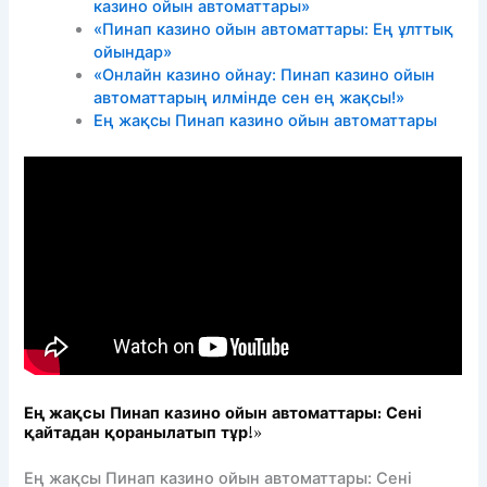
казино ойын автоматтары»
«Пинап казино ойын автоматтары: Ең ұлттық
ойындар»
«Онлайн казино ойнау: Пинап казино ойын
автоматтарың илмінде сен ең жақсы!»
Ең жақсы Пинап казино ойын автоматтары
Ең жақсы Пинап казино ойын автоматтары: Сені
қайтадан қоранылатып тұр!»
Ең жақсы Пинап казино ойын автоматтары: Сені