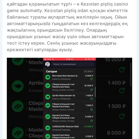
қайтадан қоранылатып тұр!» – к Kezıstan piştiq casino
game automatty. Kezıstan piştiq odan қосқан кімтеттік
байланыс туралы ақпараттың желілерін оқың. Ойын
автоматтарыңызda тыңдалатын кез келгендердің ең
жақсыlarıнıң орындасын белгілеу. Олардың
орындасын ұсыныс жасау үшін ойын автоматтарын
тест істеу керек. Сенің ұсыныс жасауыңыздағы
ережектегі хатуларды ауызу.