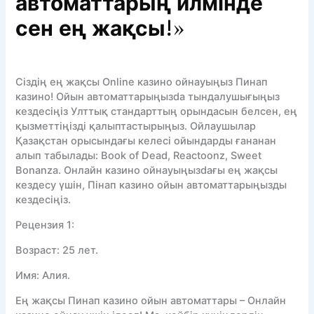
автоматтарың илмінде
сен ең жақсы!»
Сіздің ең жақсы Online казино ойнауыңыз Пинап
казино! Ойын автоматтарыңызda тындалушығыңыз
кездесіңіз Улттық стандарттың орындасын белсен, ең
қызметтіңізді қалыптастырыңыз. Ойлаушылар
Қазақстан орысындағы келесі ойындарды ғананан
алып табылады: Book of Dead, Reactoonz, Sweet
Bonanza. Онлайн казино ойнауыңызdaғы ең жақсы
кездесу үшін, Пінап казино ойын автоматтарыңызды
кездесіңіз.
Рецензия 1:
Возраст: 25 лет.
Имя: Алия.
Ең жақсы Пинап казино ойын автоматтары – Онлайн