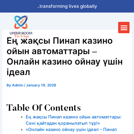
Skip
..transforming lives globally
to
content
Me
Ең жақсы Пинап казино
ойын автоматтары –
Онлайн казино ойнау үшін
ідеал
By
Admin
/
January 19, 2026
Table Of Contents
Ең жақсы Пинап казино ойын автоматтары:
Сені қайтадан қоранылатып тұр!»
«Онлайн казино ойнау үшін ідеал – Пинап