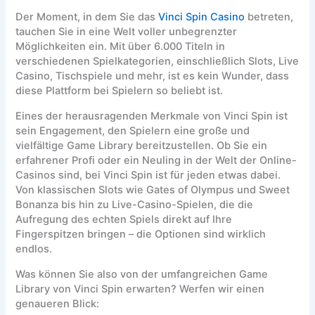
Der Moment, in dem Sie das
Vinci Spin Casino
betreten,
tauchen Sie in eine Welt voller unbegrenzter
Möglichkeiten ein. Mit über 6.000 Titeln in
verschiedenen Spielkategorien, einschließlich Slots, Live
Casino, Tischspiele und mehr, ist es kein Wunder, dass
diese Plattform bei Spielern so beliebt ist.
Eines der herausragenden Merkmale von Vinci Spin ist
sein Engagement, den Spielern eine große und
vielfältige Game Library bereitzustellen. Ob Sie ein
erfahrener Profi oder ein Neuling in der Welt der Online-
Casinos sind, bei Vinci Spin ist für jeden etwas dabei.
Von klassischen Slots wie Gates of Olympus und Sweet
Bonanza bis hin zu Live-Casino-Spielen, die die
Aufregung des echten Spiels direkt auf Ihre
Fingerspitzen bringen – die Optionen sind wirklich
endlos.
Was können Sie also von der umfangreichen Game
Library von Vinci Spin erwarten? Werfen wir einen
genaueren Blick: