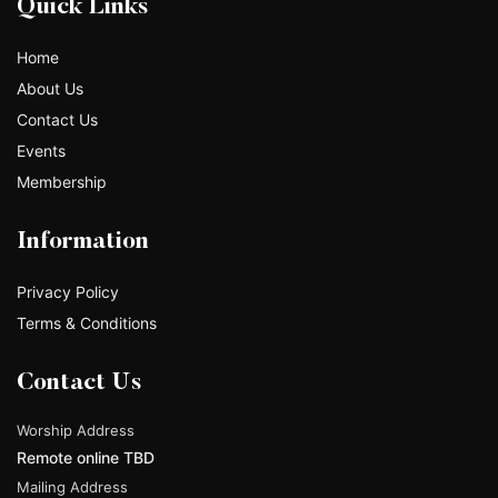
Quick Links
Home
About Us
Contact Us
Events
Membership
Information
Privacy Policy
Terms & Conditions
Contact Us
Worship Address
Remote online TBD
Mailing Address