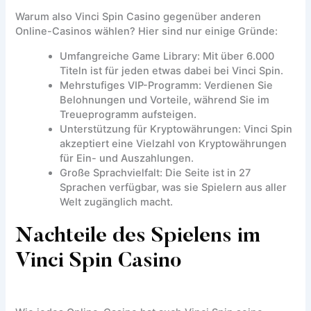
Warum also Vinci Spin Casino gegenüber anderen
Online-Casinos wählen? Hier sind nur einige Gründe:
Umfangreiche Game Library: Mit über 6.000
Titeln ist für jeden etwas dabei bei Vinci Spin.
Mehrstufiges VIP-Programm: Verdienen Sie
Belohnungen und Vorteile, während Sie im
Treueprogramm aufsteigen.
Unterstützung für Kryptowährungen: Vinci Spin
akzeptiert eine Vielzahl von Kryptowährungen
für Ein- und Auszahlungen.
Große Sprachvielfalt: Die Seite ist in 27
Sprachen verfügbar, was sie Spielern aus aller
Welt zugänglich macht.
Nachteile des Spielens im
Vinci Spin Casino