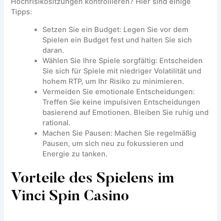
Hochrisikositzungen kontrollieren? Hier sind einige
Tipps:
Setzen Sie ein Budget: Legen Sie vor dem
Spielen ein Budget fest und halten Sie sich
daran.
Wählen Sie Ihre Spiele sorgfältig: Entscheiden
Sie sich für Spiele mit niedriger Volatilität und
hohem RTP, um Ihr Risiko zu minimieren.
Vermeiden Sie emotionale Entscheidungen:
Treffen Sie keine impulsiven Entscheidungen
basierend auf Emotionen. Bleiben Sie ruhig und
rational.
Machen Sie Pausen: Machen Sie regelmäßig
Pausen, um sich neu zu fokussieren und
Energie zu tanken.
Vorteile des Spielens im
Vinci Spin Casino