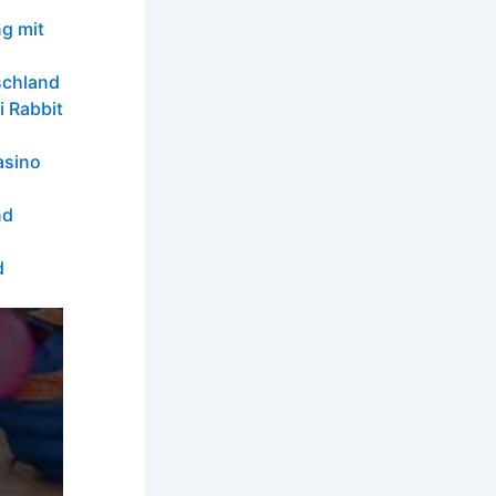
ng mit
schland
i Rabbit
asino
nd
d