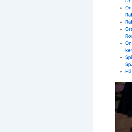
De
On
Ra
Ra
Gr
Ro
On
ke
Sp
Sp
Hä