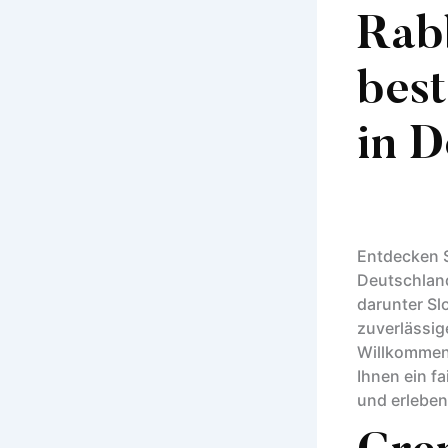
Rabb
best
in D
Entdecken S
Deutschlan
darunter Slo
zuverlässig
Willkommens
Ihnen ein fa
und erleben