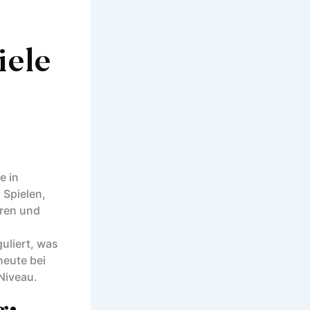
iele
e in
 Spielen,
eren und
uliert, was
heute bei
Niveau.