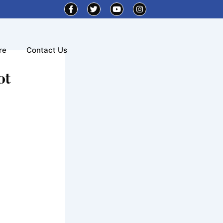
F
T
Y
I
a
w
o
n
c
i
u
s
e
t
t
t
b
t
u
a
o
e
b
g
re
Contact Us
o
r
e
r
k
a
-
m
f
ot