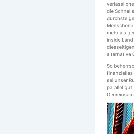
verlässlich
die Schnell
durchsteige
Menschenähn
mehr als ge
inside Land 
diesseitigen
alternative
So beherrsc
finanzielle
sei unser R
parallel gu
Gemeinsamen