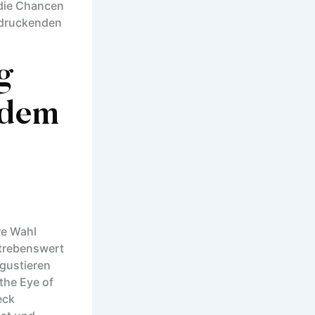
 die Chancen
ndruckenden
g
 dem
re Wahl
trebenswert
egustieren
the Eye of
eck