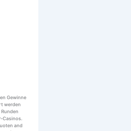
enen Gewinne
rt werden
– Runden
r-Casinos.
quoten and