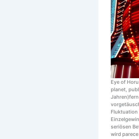
Eye of Horu
planet, pub
Jahren)fern
vorgetäusch
Fluktuation
Einzelgewin
seriösen Be
wird parece