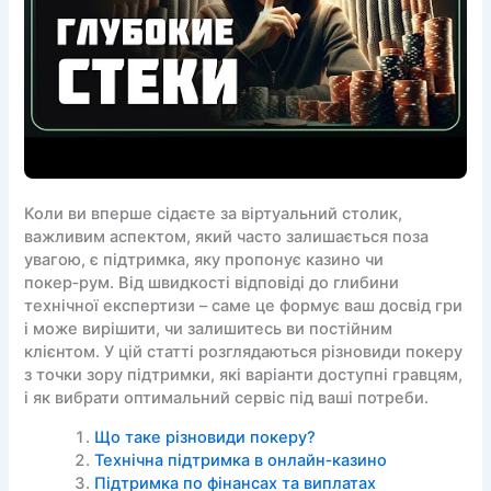
Коли ви вперше сідаєте за віртуальний столик,
важливим аспектом, який часто залишається поза
увагою, є підтримка, яку пропонує казино чи
покер‑рум. Від швидкості відповіді до глибини
технічної експертизи – саме це формує ваш досвід гри
і може вирішити, чи залишитесь ви постійним
клієнтом. У цій статті розглядаються різновиди покеру
з точки зору підтримки, які варіанти доступні гравцям,
і як вибрати оптимальний сервіс під ваші потреби.
Що таке різновиди покеру?
Технічна підтримка в онлайн‑казино
Підтримка по фінансах та виплатах