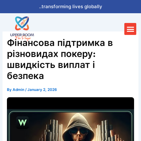
Skip
..transforming lives globally
to
content
Me
Фінансова підтримка в
різновидах покеру:
швидкість виплат і
безпека
By
Admin
/
January 2, 2026