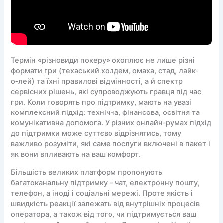
Термін «різновиди покеру» охоплює не лише різні
формати гри (техаський холдем, омаха, стад, лайк-
о‑лей) та їхні правилові відмінності, а й спектр
сервісних рішень, які супроводжують гравця під час
гри. Коли говорять про підтримку, мають на увазі
комплексний підхід: технічна, фінансова, освітня та
комунікативна допомога. У різних онлайн‑румах підхід
до підтримки може суттєво відрізнятись, тому
важливо розуміти, які саме послуги включені в пакет і
як вони впливають на ваш комфорт.
Більшість великих платформ пропонують
багатоканальну підтримку – чат, електронну пошту,
телефон, а іноді і соціальні мережі. Проте якість і
швидкість реакції залежать від внутрішніх процесів
оператора, а також від того, чи підтримується ваш