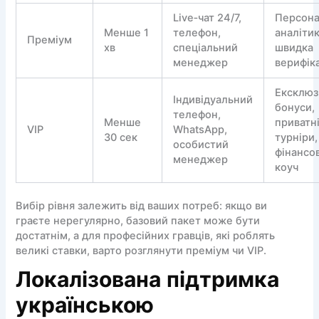
Live‑чат 24/7,
Персон
Менше 1
телефон,
аналітик
Преміум
хв
спеціальний
швидка
менеджер
верифік
Ексклюз
Індивідуальний
бонуси,
телефон,
Менше
приватн
VIP
WhatsApp,
30 сек
турніри,
особистий
фінансо
менеджер
коуч
Вибір рівня залежить від ваших потреб: якщо ви
граєте нерегулярно, базовий пакет може бути
достатнім, а для професійних гравців, які роблять
великі ставки, варто розглянути преміум чи VIP.
Локалізована підтримка
українською