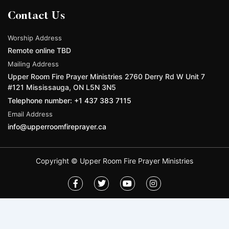
Contact Us
Worship Address
Remote online TBD
Mailing Address
Upper Room Fire Prayer Ministries 2760 Derry Rd W Unit 7
#121 Mississauga, ON L5N 3N5
Telephone number: +1 437 383 7115
Email Address
info@upperroomfireprayer.ca
Copyright © Upper Room Fire Prayer Ministries
F
T
Y
I
a
w
o
n
c
i
u
s
e
t
t
t
b
t
u
a
o
e
b
g
o
r
e
r