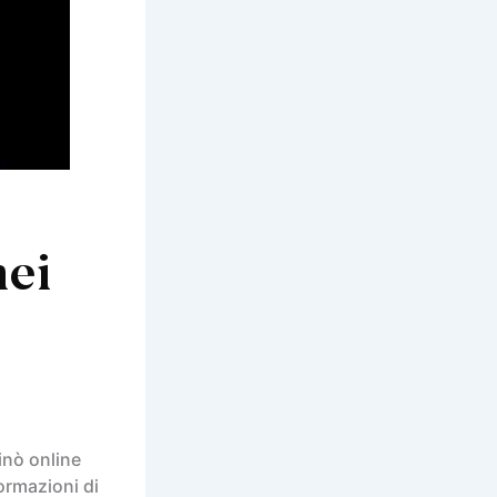
nei
inò online
formazioni di