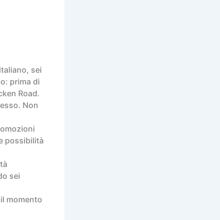
taliano, sei
co: prima di
hicken Road.
d esso. Non
promozioni
e possibilità
tà
do sei
è il momento