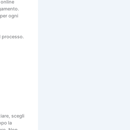
 online
agamento.
 per ogni
l processo.
iare, scegli
opo la
uro. Non