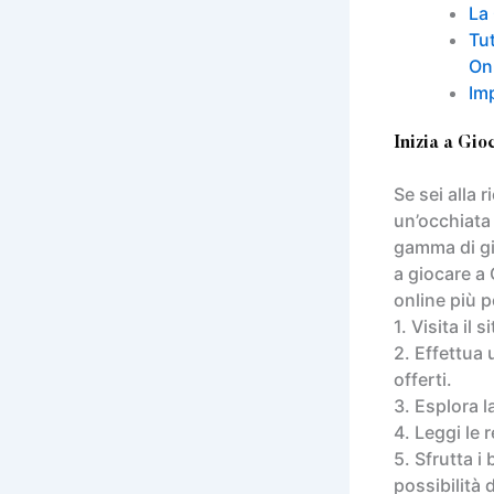
La 
Tu
Onl
Imp
Inizia a Gio
Se sei alla 
un’occhiata
gamma di gio
a giocare a
online più p
1. Visita il
2. Effettua 
offerti.
3. Esplora la
4. Leggi le 
5. Sfrutta 
possibilità d