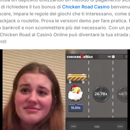
di richiedere il tuo bonus di
Chicken Road Casino
benvenut
incere, impara le regole dei giochi che ti interessano, come 
ckjack o roulette. Prova le versioni demo per fare pratica. 
uo bankroll e non scommettere più del necessario. Con un po
 Chicken Road al Casinò Online può diventare la tua strada 
ti!