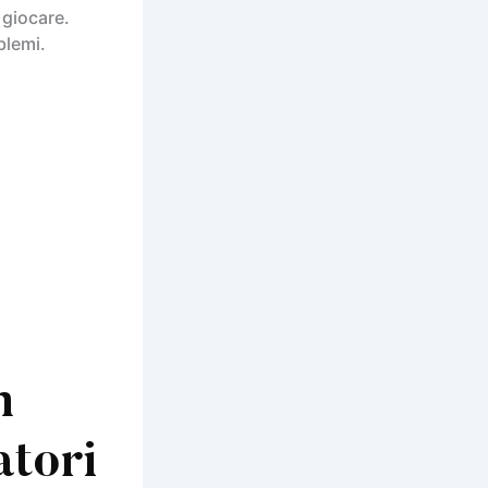
 giocare.
blemi.
n
atori