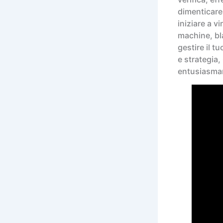
dimenticare 
iniziare a v
machine, bla
gestire il t
e strategia,
entusiasman