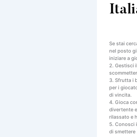
Ital
Se stai cer
nel posto gi
iniziare a g
2. Gestisci 
scommettere
3. Sfrutta 
per i giocat
di vincita.
4. Gioca co
divertente 
rilassato e 
5. Conosci i
di smettere 