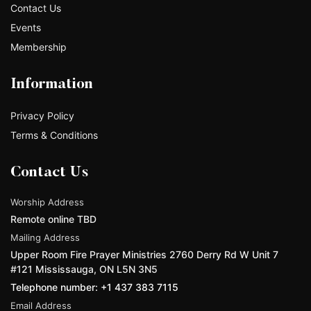
Contact Us
Events
Membership
Information
Privacy Policy
Terms & Conditions
Contact Us
Worship Address
Remote online TBD
Mailing Address
Upper Room Fire Prayer Ministries 2760 Derry Rd W Unit 7
#121 Mississauga, ON L5N 3N5
Telephone number: +1 437 383 7115
Email Address