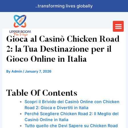
Skip
..transforming lives globally
to
content
Me
Gioca al Casinò Chicken Road
2: la Tua Destinazione per il
Gioco Online in Italia
By
Admin
/
January 7, 2026
Table Of Contents
Scopri il Brivido del Casinò Online con Chicken
Road 2: Gioca e Divertiti in Italia
Perché Scegliere Chicken Road 2: Il Meglio del
Casinò Online in Italia
Tutto quello che Devi Sapere su Chicken Road