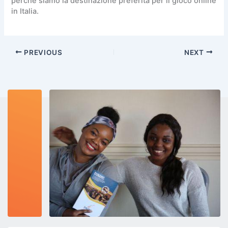
perché siamo la destinazione preferita per il gioco online
in Italia.
PREVIOUS
NEXT