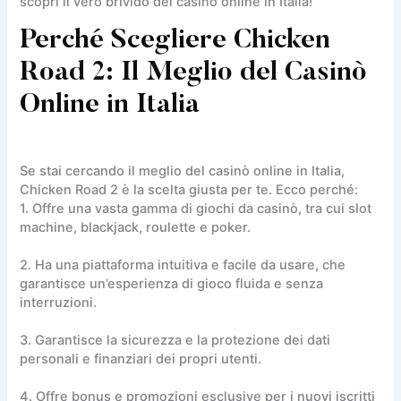
scopri il vero brivido del casinò online in Italia!
Perché Scegliere Chicken
Road 2: Il Meglio del Casinò
Online in Italia
Se stai cercando il meglio del casinò online in Italia,
Chicken Road 2 è la scelta giusta per te. Ecco perché:
1. Offre una vasta gamma di giochi da casinò, tra cui slot
machine, blackjack, roulette e poker.
2. Ha una piattaforma intuitiva e facile da usare, che
garantisce un’esperienza di gioco fluida e senza
interruzioni.
3. Garantisce la sicurezza e la protezione dei dati
personali e finanziari dei propri utenti.
4. Offre bonus e promozioni esclusive per i nuovi iscritti