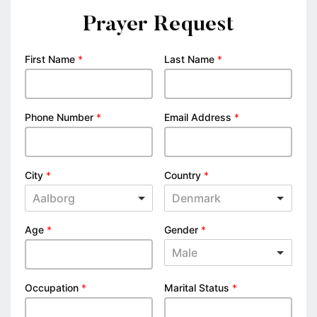
Prayer Request
First Name
*
Last Name
*
Phone Number
*
Email Address
*
City
*
Country
*
Aalborg
Denmark
Age
*
Gender
*
Male
Occupation
*
Marital Status
*