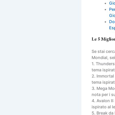
Gi
Pe
Gio
Do
Esp
Le 5 Miglio
Se stai cer
Mondial, se
1. Thunderst
tema ispirat
2. Immortal
tema ispirat
3. Mega Moo
nota per i s
4. Avalon II
ispirato al 
5. Break da