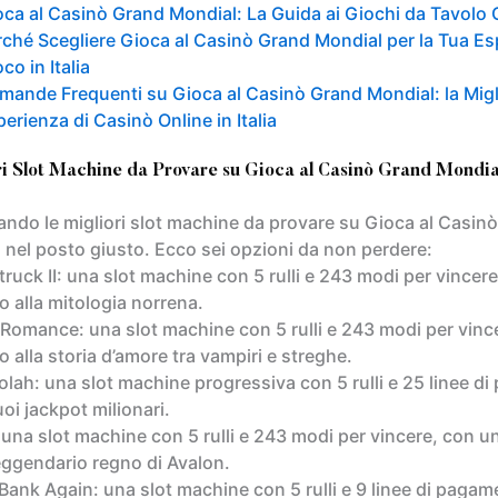
oca al Casinò Grand Mondial: La Guida ai Giochi da Tavolo 
rché Scegliere Gioca al Casinò Grand Mondial per la Tua Es
co in Italia
mande Frequenti su Gioca al Casinò Grand Mondial: la Migl
erienza di Casinò Online in Italia
ri Slot Machine da Provare su Gioca al Casinò Grand Mondia
cando le migliori slot machine da provare su Gioca al Casin
i nel posto giusto. Ecco sei opzioni da non perdere:
ruck II: una slot machine con 5 rulli e 243 modi per vincer
o alla mitologia norrena.
 Romance: una slot machine con 5 rulli e 243 modi per vinc
o alla storia d’amore tra vampiri e streghe.
lah: una slot machine progressiva con 5 rulli e 25 linee d
uoi jackpot milionari.
: una slot machine con 5 rulli e 243 modi per vincere, con 
leggendario regno di Avalon.
 Bank Again: una slot machine con 5 rulli e 9 linee di paga