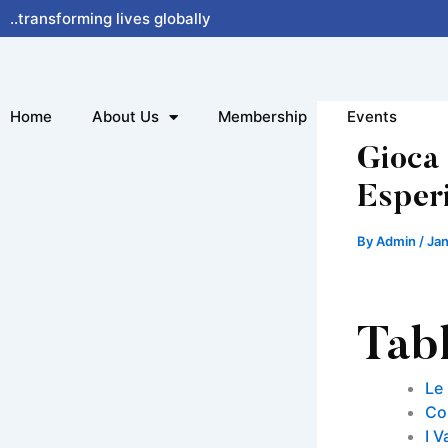
Skip
..transforming lives globally
to
content
Home
About Us
Membership
Events
Gioca 
Esperi
By
Admin
/
Jan
Tab
Le
Com
I V