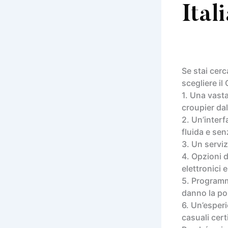
Ital
Se stai cerc
scegliere i
1. Una vasta
croupier dal
2. Un’interf
fluida e sen
3. Un serviz
4. Opzioni d
elettronici e
5. Programmi
danno la pos
6. Un’esper
casuali cert