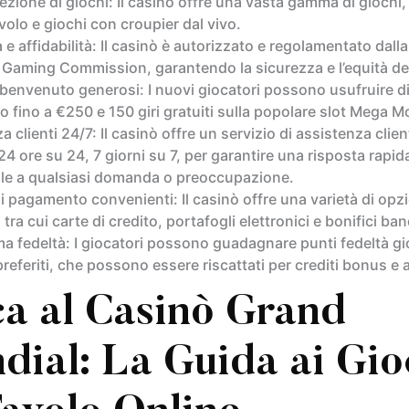
ezione di giochi: Il casinò offre una vasta gamma di giochi, t
volo e giochi con croupier dal vivo.
 e affidabilità: Il casinò è autorizzato e regolamentato dalla
aming Commission, garantendo la sicurezza e l’equità dei
 benvenuto generosi: I nuovi giocatori possono usufruire d
 fino a €250 e 150 giri gratuiti sulla popolare slot Mega M
a clienti 24/7: Il casinò offre un servizio di assistenza clien
24 ore su 24, 7 giorni su 7, per garantire una risposta rapid
le a qualsiasi domanda o preoccupazione.
i pagamento convenienti: Il casinò offre una varietà di opzi
ra cui carte di credito, portafogli elettronici e bonifici ban
a fedeltà: I giocatori possono guadagnare punti fedeltà g
preferiti, che possono essere riscattati per crediti bonus e a
a al Casinò Grand
ial: La Guida ai Gio