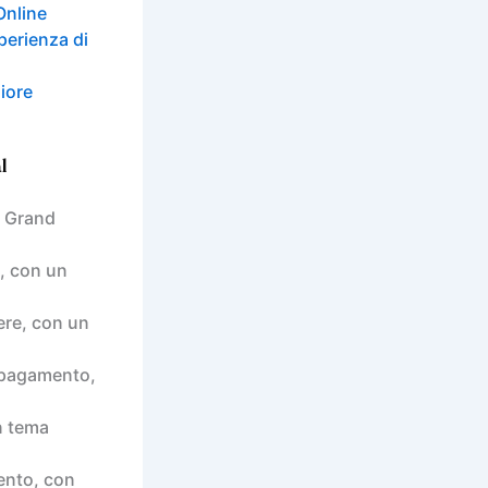
Online
perienza di
iore
l
ò Grand
e, con un
ere, con un
i pagamento,
un tema
mento, con