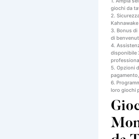
1. Ampia sel
giochi da ta
2. Sicurezza
Kahnawake G
3. Bonus di
di benvenuto
4. Assistenz
disponibile 
professiona
5. Opzioni d
pagamento, t
6. Programm
loro giochi 
Gioc
Mond