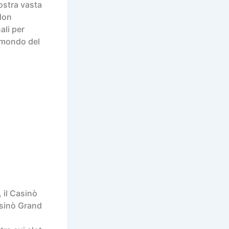
ostra vasta
 Non
ali per
l mondo del
, il Casinò
asinò Grand