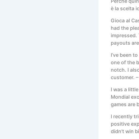
Perché quin
è la scelta i
Gioca al Cas
had the plea
impressed. 
payouts are 
I’ve been t
one of the 
notch. I als
customer. –
I was a litt
Mondial exc
games are bo
I recently t
positive ex
didn’t win b