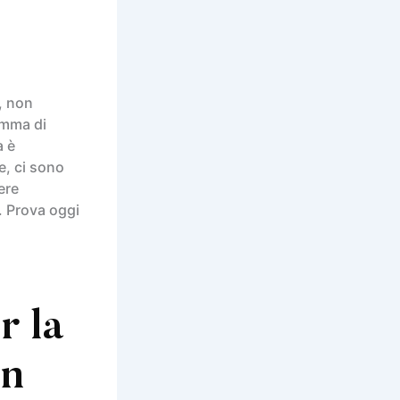
a, non
amma di
a è
re, ci sono
ere
. Prova oggi
l
r la
in