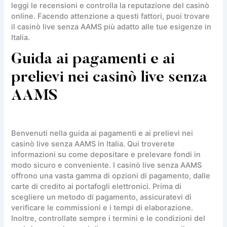
leggi le recensioni e controlla la reputazione del casinò
online. Facendo attenzione a questi fattori, puoi trovare
il casinò live senza AAMS più adatto alle tue esigenze in
Italia.
Guida ai pagamenti e ai
prelievi nei casinò live senza
AAMS
Benvenuti nella guida ai pagamenti e ai prelievi nei
casinò live senza AAMS in Italia. Qui troverete
informazioni su come depositare e prelevare fondi in
modo sicuro e conveniente. I casinò live senza AAMS
offrono una vasta gamma di opzioni di pagamento, dalle
carte di credito ai portafogli elettronici. Prima di
scegliere un metodo di pagamento, assicuratevi di
verificare le commissioni e i tempi di elaborazione.
Inoltre, controllate sempre i termini e le condizioni del