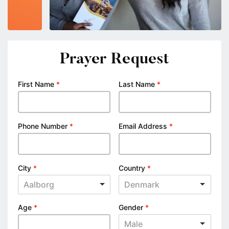
Prayer Request
First Name
*
Last Name
*
Phone Number
*
Email Address
*
City
*
Country
*
Aalborg
Denmark
Age
*
Gender
*
Male