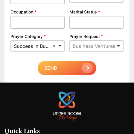
Occupation
*
Marital Status
*
Prayer Category
*
Prayer Request
*
Success in Business
Business Ventures
SEND
Quick Links