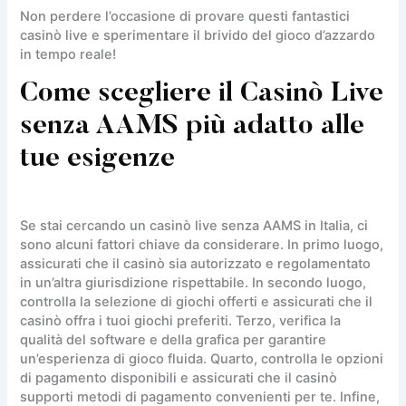
Non perdere l’occasione di provare questi fantastici
casinò live e sperimentare il brivido del gioco d’azzardo
in tempo reale!
Come scegliere il Casinò Live
senza AAMS più adatto alle
tue esigenze
Se stai cercando un casinò live senza AAMS in Italia, ci
sono alcuni fattori chiave da considerare. In primo luogo,
assicurati che il casinò sia autorizzato e regolamentato
in un’altra giurisdizione rispettabile. In secondo luogo,
controlla la selezione di giochi offerti e assicurati che il
casinò offra i tuoi giochi preferiti. Terzo, verifica la
qualità del software e della grafica per garantire
un’esperienza di gioco fluida. Quarto, controlla le opzioni
di pagamento disponibili e assicurati che il casinò
supporti metodi di pagamento convenienti per te. Infine,