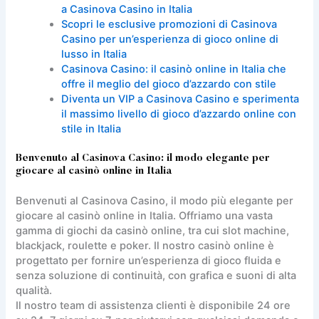
a Casinova Casino in Italia
Scopri le esclusive promozioni di Casinova
Casino per un’esperienza di gioco online di
lusso in Italia
Casinova Casino: il casinò online in Italia che
offre il meglio del gioco d’azzardo con stile
Diventa un VIP a Casinova Casino e sperimenta
il massimo livello di gioco d’azzardo online con
stile in Italia
Benvenuto al Casinova Casino: il modo elegante per
giocare al casinò online in Italia
Benvenuti al Casinova Casino, il modo più elegante per
giocare al casinò online in Italia. Offriamo una vasta
gamma di giochi da casinò online, tra cui slot machine,
blackjack, roulette e poker. Il nostro casinò online è
progettato per fornire un’esperienza di gioco fluida e
senza soluzione di continuità, con grafica e suoni di alta
qualità.
Il nostro team di assistenza clienti è disponibile 24 ore