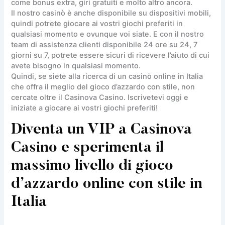
come bonus extra, giri gratuiti e molto altro ancora.
Il nostro casinò è anche disponibile su dispositivi mobili,
quindi potrete giocare ai vostri giochi preferiti in
qualsiasi momento e ovunque voi siate. E con il nostro
team di assistenza clienti disponibile 24 ore su 24, 7
giorni su 7, potrete essere sicuri di ricevere l’aiuto di cui
avete bisogno in qualsiasi momento.
Quindi, se siete alla ricerca di un casinò online in Italia
che offra il meglio del gioco d’azzardo con stile, non
cercate oltre il Casinova Casino. Iscrivetevi oggi e
iniziate a giocare ai vostri giochi preferiti!
Diventa un VIP a Casinova
Casino e sperimenta il
massimo livello di gioco
d’azzardo online con stile in
Italia