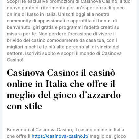
Scopri le esclusive promozioni di Casinova Casino, il tuo
nuovo punto di riferimento per un’esperienza di gioco
online di lusso in Italia. Unisciti oggi alla nostra
community di appassionati e approfitta di bonus di
benvenuto, giri gratis e programmi fedeltà creati su
misura per te. Non perdere l’occasione di vivere il
brivido del casinò comodamente da casa tua, con i
migliori giochi e le più alte percentuali di vincita del
settore. Iscriviti subito e scopri il mondo di Casinova
Casino!
Casinova Casino: il casinò
online in Italia che offre il
meglio del gioco d’azzardo
con stile
Benvenuti al Casinova Casino, il casinò online in Italia
che offre il
https://casinova-casino.it/
meglio del gioco