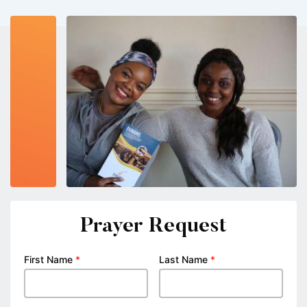
Prayer Request
First Name
*
Last Name
*