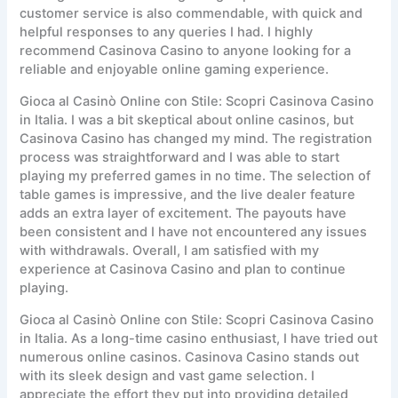
customer service is also commendable, with quick and
helpful responses to any queries I had. I highly
recommend Casinova Casino to anyone looking for a
reliable and enjoyable online gaming experience.
Gioca al Casinò Online con Stile: Scopri Casinova Casino
in Italia. I was a bit skeptical about online casinos, but
Casinova Casino has changed my mind. The registration
process was straightforward and I was able to start
playing my preferred games in no time. The selection of
table games is impressive, and the live dealer feature
adds an extra layer of excitement. The payouts have
been consistent and I have not encountered any issues
with withdrawals. Overall, I am satisfied with my
experience at Casinova Casino and plan to continue
playing.
Gioca al Casinò Online con Stile: Scopri Casinova Casino
in Italia. As a long-time casino enthusiast, I have tried out
numerous online casinos. Casinova Casino stands out
with its sleek design and vast game selection. I
appreciate the effort they put into providing detailed