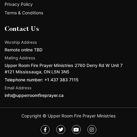
Privacy Policy
Terms & Conditions
Contact Us
Worship Address
Remote online TBD
Mailing Address
Upper Room Fire Prayer Ministries 2760 Derry Rd W Unit 7
#121 Mississauga, ON L5N 3N5
Telephone number: +1 437 383 7115
Email Address
info@upperroomfireprayer.ca
Copyright © Upper Room Fire Prayer Ministries
F
T
Y
I
a
w
o
n