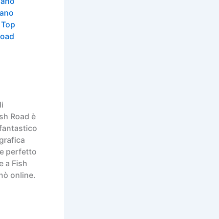
liano
iano
a Top
Road
i
ish Road è
 fantastico
grafica
ne perfetto
e a Fish
nò online.