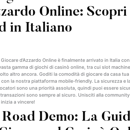
zardo Online: Scopri
 in Italiano
l Giocare d’Azzardo Online è finalmente arrivato in Italia co
asta gamma di giochi di casinò online, tra cui slot machine
olto altro ancora. Goditi la comodità di giocare da casa tua 
con la nostra piattaforma mobile-friendly. La sicurezza e l
iocatori sono una priorità assoluta, quindi puoi essere sicur
e transazioni sono sempre al sicuro. Unisciti alla community
inizia a vincere!
h Road Demo: La Gui