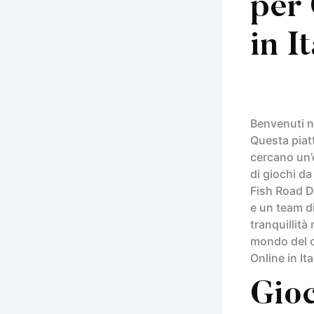
per 
in I
Benvenuti ne
Questa piatt
cercano un’
di giochi da
Fish Road De
e un team di
tranquillità
mondo del c
Online in It
Gioc