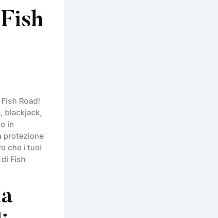
 Fish
n Fish Road!
, blackjack,
o in
a protezione
o che i tuoi
 di Fish
da