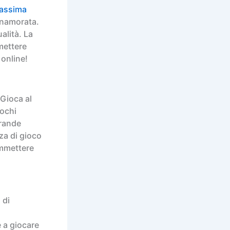
massima
nnamorata.
ualità. La
mettere
 online!
Gioca al
iochi
grande
nza di gioco
ommettere
 di
 a giocare