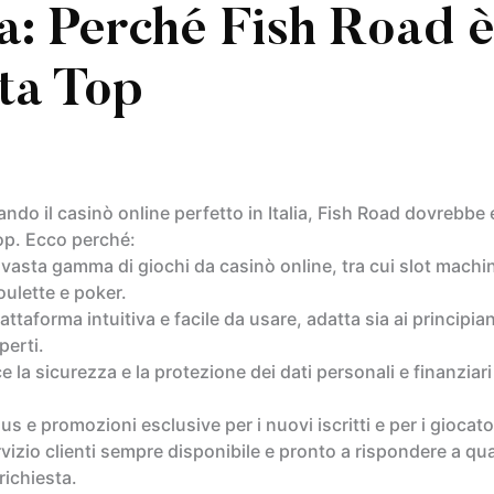
ia: Perché Fish Road 
ta Top
ando il casinò online perfetto in Italia, Fish Road dovrebbe 
top. Ecco perché:
 vasta gamma di giochi da casinò online, tra cui slot machi
oulette e poker.
attaforma intuitiva e facile da usare, adatta sia ai principian
perti.
e la sicurezza e la protezione dei dati personali e finanziari
us e promozioni esclusive per i nuovi iscritti e per i giocator
vizio clienti sempre disponibile e pronto a rispondere a qua
ichiesta.