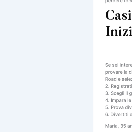
perdere l’oc
Casi
Iniz
Se sei inter
provare la d
Road e sele
2. Registrat
3. Scegli il 
4. Impara le
5. Prova div
6. Divertiti
Maria, 35 an