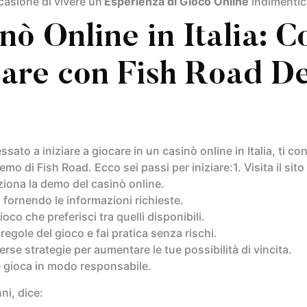
casione di vivere un’
Esperienza di Gioco Online
indimentic
nò Online in Italia: 
iare con Fish Road 
essato a iniziare a giocare in un casinò online in Italia, ti co
emo di Fish Road. Ecco sei passi per iniziare:1. Visita il sito
ziona la demo del casinò online.
i fornendo le informazioni richieste.
gioco che preferisci tra quelli disponibili.
 regole del gioco e fai pratica senza rischi.
erse strategie per aumentare le tue possibilità di vincita.
 e gioca in modo responsabile.
ni, dice: