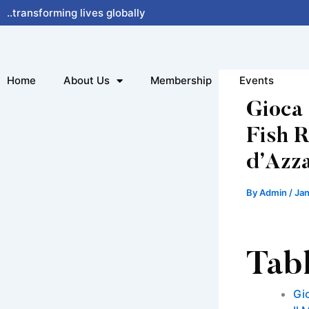
Skip
..transforming lives globally
to
content
Home
About Us
Membership
Events
Gioca 
Fish R
d’Azz
By
Admin
/
Jan
Tabl
Gio