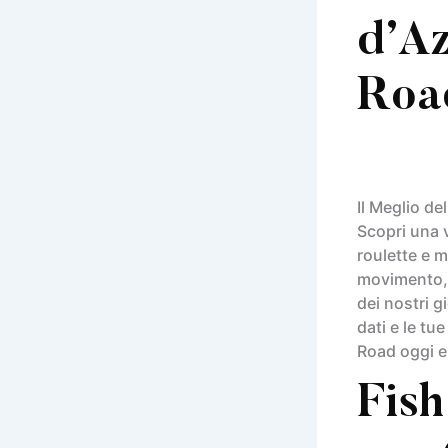
d’Az
Road
Il Meglio de
Scopri una v
roulette e m
movimento, 
dei nostri g
dati e le tu
Road oggi e 
Fis