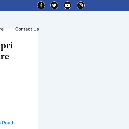
F
T
Y
I
a
w
o
n
c
i
u
s
e
t
t
t
b
t
u
a
o
e
b
g
re
Contact Us
o
r
e
r
k
a
-
m
f
opri
are
sh Road