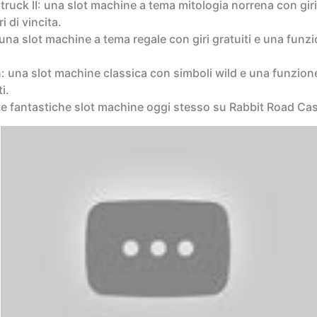
ruck II: una slot machine a tema mitologia norrena con giri 
i di vincita.
: una slot machine a tema regale con giri gratuiti e una funz
: una slot machine classica con simboli wild e una funzione
i.
e fantastiche slot machine oggi stesso su Rabbit Road Cas