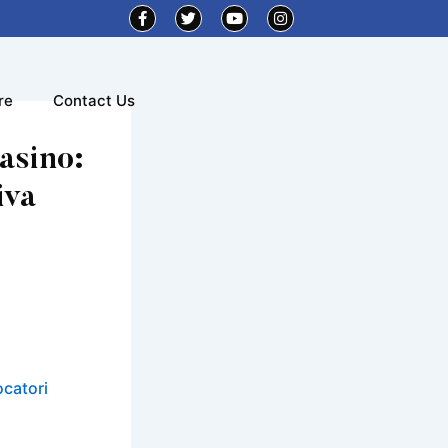
F
T
Y
I
a
w
o
n
c
i
u
s
e
t
t
t
b
t
u
a
o
e
b
g
re
Contact Us
o
r
e
r
k
a
-
m
f
asino:
iva
ocatori