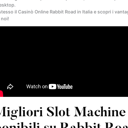
esktop.
tesso il Casinò Online Rabbit Road in Italia e scopri i vanta
 noi!
igliori Slot Machine