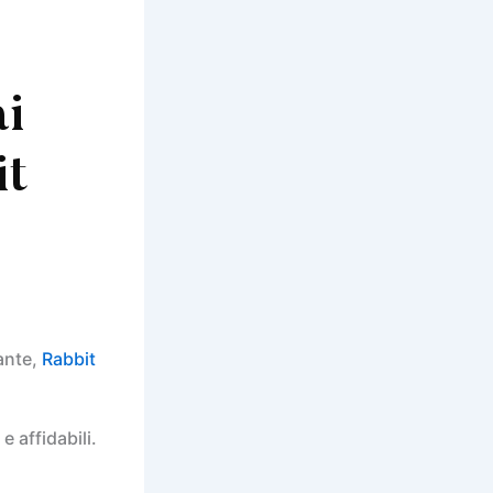
ai
it
mante,
Rabbit
 affidabili.