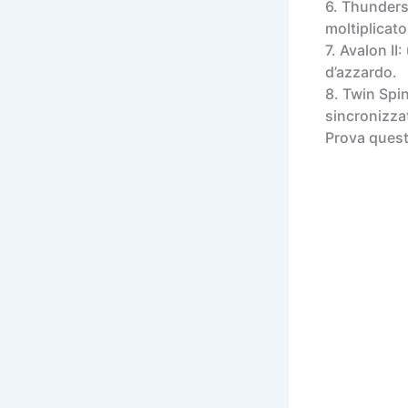
6. Thunderst
moltiplicator
7. Avalon II
d’azzardo.
8. Twin Spin
sincronizzat
Prova quest