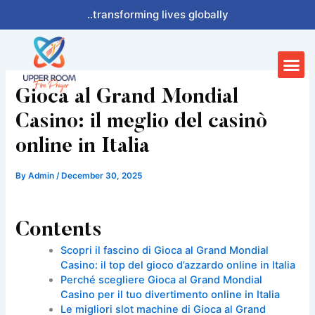
Skip
..transforming lives globally
to
content
Me
Gioca al Grand Mondial
Casino: il meglio del casinò
online in Italia
By
Admin
/
December 30, 2025
Contents
Scopri il fascino di Gioca al Grand Mondial
Casino: il top del gioco d’azzardo online in Italia
Perché scegliere Gioca al Grand Mondial
Casino per il tuo divertimento online in Italia
Le migliori slot machine di Gioca al Grand