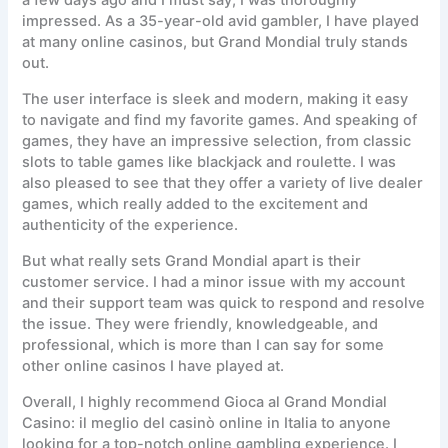
a few days ago and I must say, I was thoroughly
impressed. As a 35-year-old avid gambler, I have played
at many online casinos, but Grand Mondial truly stands
out.
The user interface is sleek and modern, making it easy
to navigate and find my favorite games. And speaking of
games, they have an impressive selection, from classic
slots to table games like blackjack and roulette. I was
also pleased to see that they offer a variety of live dealer
games, which really added to the excitement and
authenticity of the experience.
But what really sets Grand Mondial apart is their
customer service. I had a minor issue with my account
and their support team was quick to respond and resolve
the issue. They were friendly, knowledgeable, and
professional, which is more than I can say for some
other online casinos I have played at.
Overall, I highly recommend Gioca al Grand Mondial
Casino: il meglio del casinò online in Italia to anyone
looking for a top-notch online gambling experience. I