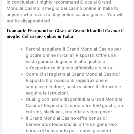
In conclusion, I highly recommend Gioca al Grand
Mondial Casino: il meglio del casinò online in Italia to
anyone who loves to play online casino games. You will
not be disappointed!
Domande Frequenti su Gioca al Grand Mondial Casino: il
meglio del casinò online in Italia
Perché scegliere il Grand Mondial Casino per
giocare online in Italia? Risposta: Offre una
vasta gamma di giochi di alta qualità e
un’esperienza di gioco affidabile e sicura.
Come ci si registra al Grand Mondial Casino?
Risposta: Il processo di registrazione è
semplice e veloce, basta visitare il sito web e
seguire le istruzioni.
Quali giochi sono disponibili al Grand Mondial
Casino? Risposta: Ci sono oltre 550 giochi, tra
cui slot, blackjack, roulette e video poker.
Il Grand Mondial Casino offre bonus di
benvenuto? Risposta: Sì, offre un generoso
bonus di benvenuto per i nuovi giocatori.