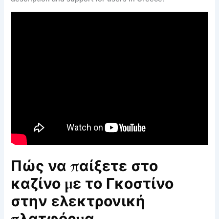
Πώς να παίξετε στο
καζίνο με το Γκοστίνο
στην ελεκτρονική