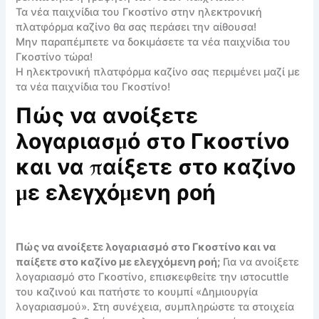
Τα νέα παιχνίδια του Γκοστίνο στην ηλεκτρονική
πλατφόρμα καζίνο θα σας περάσει την αίθουσα!
Μην παραπέμπετε να δοκιμάσετε τα νέα παιχνίδια του
Γκοστίνο τώρα!
Η ηλεκτρονική πλατφόρμα καζίνο σας περιμένει μαζί με
τα νέα παιχνίδια του Γκοστίνο!
Πώς να ανοίξετε
λογαριασμό στο Γκοστίνο
και να παίξετε στο καζίνο
με ελεγχόμενη ροή
Πώς να ανοίξετε λογαριασμό στο Γκοστίνο και να
παίξετε στο καζίνο με ελεγχόμενη ροή;
Για να ανοίξετε
λογαριασμό στο Γκοστίνο, επισκεφθείτε την ιστocuttle
του καζινού και πατήστε το κουμπί «Δημιουργία
λογαριασμού». Στη συνέχεια, συμπληρώστε τα στοιχεία