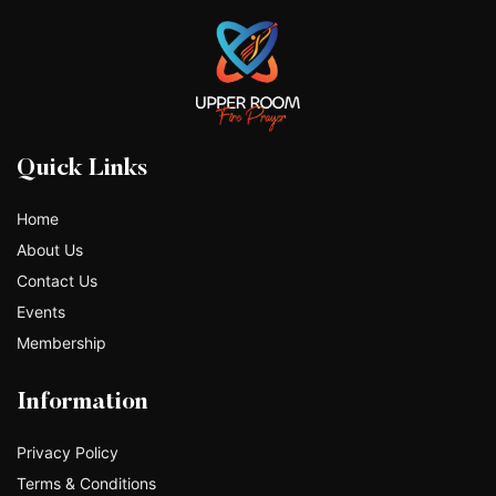
Quick Links
Home
About Us
Contact Us
Events
Membership
Information
Privacy Policy
Terms & Conditions