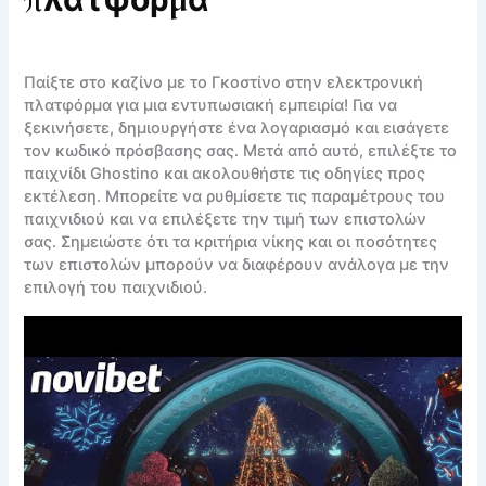
πλατφόρμα
Παίξτε στο καζίνο με το Γκοστίνο στην ελεκτρονική
πλατφόρμα για μια εντυπωσιακή εμπειρία! Για να
ξεκινήσετε, δημιουργήστε ένα λογαριασμό και εισάγετε
τον κωδικό πρόσβασης σας. Μετά από αυτό, επιλέξτε το
παιχνίδι Ghostino και ακολουθήστε τις οδηγίες προς
εκτέλεση. Μπορείτε να ρυθμίσετε τις παραμέτρους του
παιχνιδιού και να επιλέξετε την τιμή των επιστολών
σας. Σημειώστε ότι τα κριτήρια νίκης και οι ποσότητες
των επιστολών μπορούν να διαφέρουν ανάλογα με την
επιλογή του παιχνιδιού.