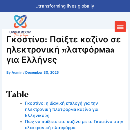
Skip
..transforming lives globally
to
content
Me
Γκοστίνο: Παίξτε καζίνο σε
ηλεκτρονική πλατφόρмаa
για Ελλήνες
By
Admin
/
December 30, 2025
Table
Γκοστίνο: η ιδανική επιλογή για την
ηλεκτρονική πλατφόρма καζίνο για
Ελληνικούς
Πώς να παίξετε στο καζίνο με το Γκοστίνο στην
ελεκτρονική πλατφόρμα