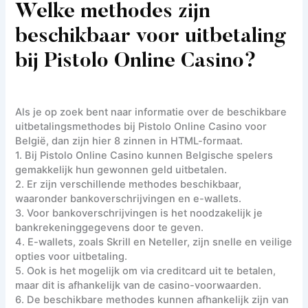
Welke methodes zijn
beschikbaar voor uitbetaling
bij Pistolo Online Casino?
Als je op zoek bent naar informatie over de beschikbare
uitbetalingsmethodes bij Pistolo Online Casino voor
België, dan zijn hier 8 zinnen in HTML-formaat.
1. Bij Pistolo Online Casino kunnen Belgische spelers
gemakkelijk hun gewonnen geld uitbetalen.
2. Er zijn verschillende methodes beschikbaar,
waaronder bankoverschrijvingen en e-wallets.
3. Voor bankoverschrijvingen is het noodzakelijk je
bankrekeninggegevens door te geven.
4. E-wallets, zoals Skrill en Neteller, zijn snelle en veilige
opties voor uitbetaling.
5. Ook is het mogelijk om via creditcard uit te betalen,
maar dit is afhankelijk van de casino-voorwaarden.
6. De beschikbare methodes kunnen afhankelijk zijn van