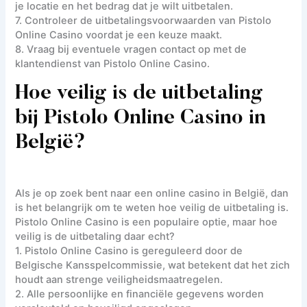
je locatie en het bedrag dat je wilt uitbetalen.
7. Controleer de uitbetalingsvoorwaarden van Pistolo
Online Casino voordat je een keuze maakt.
8. Vraag bij eventuele vragen contact op met de
klantendienst van Pistolo Online Casino.
Hoe veilig is de uitbetaling
bij Pistolo Online Casino in
België?
Als je op zoek bent naar een online casino in België, dan
is het belangrijk om te weten hoe veilig de uitbetaling is.
Pistolo Online Casino is een populaire optie, maar hoe
veilig is de uitbetaling daar echt?
1. Pistolo Online Casino is gereguleerd door de
Belgische Kansspelcommissie, wat betekent dat het zich
houdt aan strenge veiligheidsmaatregelen.
2. Alle persoonlijke en financiële gegevens worden