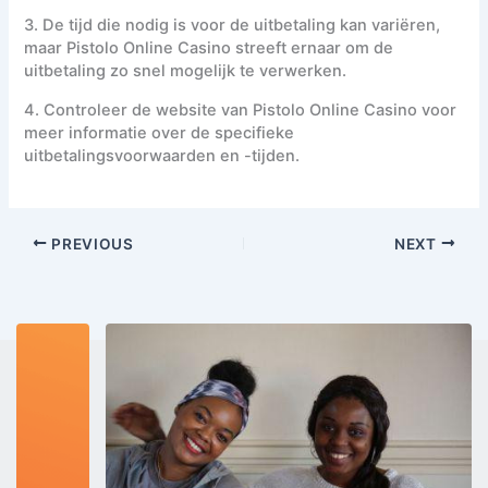
3. De tijd die nodig is voor de uitbetaling kan variëren,
maar Pistolo Online Casino streeft ernaar om de
uitbetaling zo snel mogelijk te verwerken.
4. Controleer de website van Pistolo Online Casino voor
meer informatie over de specifieke
uitbetalingsvoorwaarden en -tijden.
PREVIOUS
NEXT