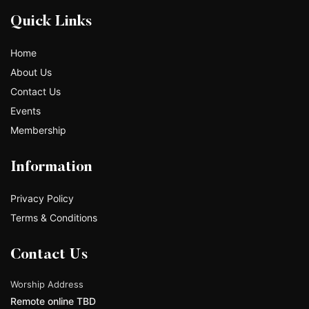
Quick Links
Home
About Us
Contact Us
Events
Membership
Information
Privacy Policy
Terms & Conditions
Contact Us
Worship Address
Remote online TBD