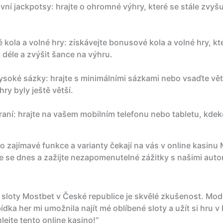
vní jackpotsy: hrajte o ohromné výhry, které se stále zvyšu
 kola a volné hry: získávejte bonusové kola a volné hry, k
 déle a zvýšit šance na výhru.
vysoké sázky: hrajte s minimálními sázkami nebo vsaďte vět
ry byly ještě větší.
raní: hrajte na vašem mobilním telefonu nebo tabletu, kdeko
o zajímavé funkce a varianty čekají na vás v online kasinu
te se dnes a zažijte nezapomenutelné zážitky s našimi aut
e sloty Mostbet v České republice je skvělé zkušenost. Mod
ídka her mi umožnila najít mé oblíbené sloty a užít si hru v 
eite tento online kasino!“