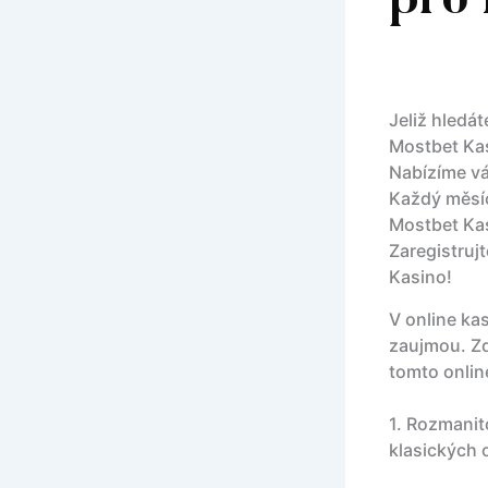
pro 
Jeliž hledá
Mostbet Ka
Nabízíme vá
Každý měsíc
Mostbet Kas
Zaregistruj
Kasino!
V online ka
zaujmou. Zd
tomto onlin
1. Rozmanito
klasických 