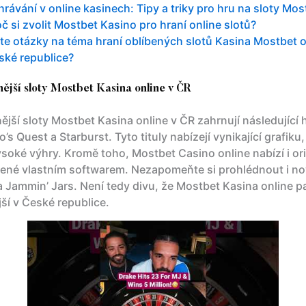
rávání v online kasinech: Tipy a triky pro hru na sloty Mos
č si zvolit Mostbet Kasino pro hraní online slotů?
te otázky na téma hraní oblíbených slotů Kasina Mostbet o
ské republice?
ější sloty Mostbet Kasina online v ČR
ější sloty Mostbet Kasina online v ČR zahrnují následující 
s Quest a Starburst. Tyto tituly nabízejí vynikající grafiku
soké výhry. Kromě toho, Mostbet Casino online nabízí i ori
řené vlastním softwarem. Nezapomeňte si prohlédnout i no
 Jammin’ Jars. Není tedy divu, že Mostbet Kasina online pa
jší v České republice.