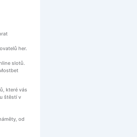
brat
vatelů her.
line slotů.
 Mostbet
ů, které vás
 štěstí v
 náměty, od