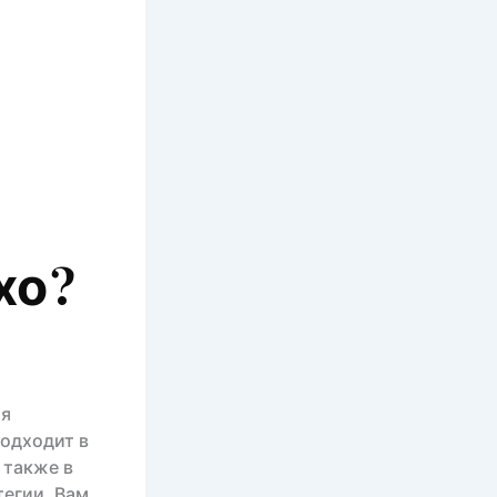
хо?
ая
подходит в
 также в
тегии. Вам