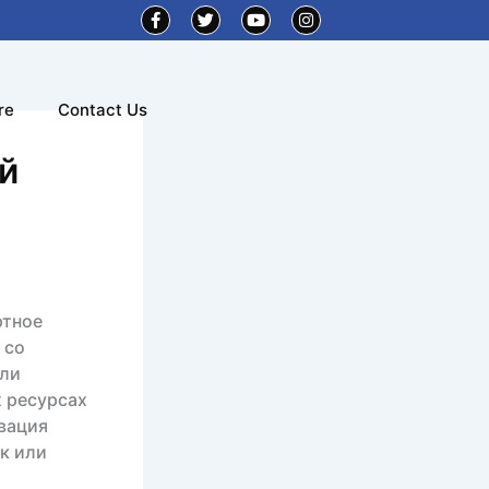
F
T
Y
I
a
w
o
n
c
i
u
s
e
t
t
t
b
t
u
a
o
e
b
g
re
Contact Us
o
r
e
r
k
a
-
m
f
й
ртное
 со
ели
х ресурсах
вация
к или