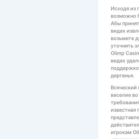
Исходя из 
возможно 
Абы принят
видах извл
возьмите д
уточнить 
Olimp Casi
видах удал
поддержкой
дерганья.
Всяческий 
веселие во
требования
известная 
представле
действител
игрокам Ol