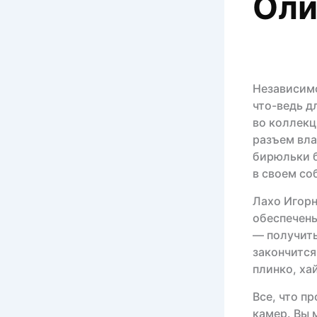
Оли
Независимо
что-ведь д
во коллекц
разъем вла
бирюльки б
в своем со
Лахо Игорн
обеспечень
— получить
закончится
плинко, ха
Все, что п
камер. Вы 