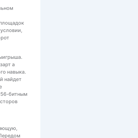
льном
 площадок
 условии,
орот
выигрыша.
зарт а
го навыка.
ий найдет
е
256-битным
есторов
ляющую,
 Передом