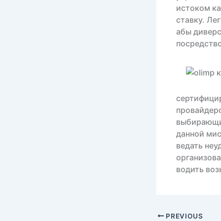
истоком ка
ставку. Ле
абы диверс
посредство
сертифицир
провайдеро
выбирающие
данной мис
ведать неу
организова
водить воз
PREVIOUS