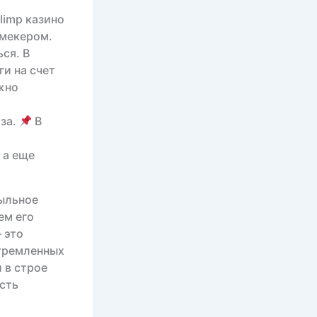
кмекером.
ся. В
и на счет
жно
аза.
В
 а еще
быльное
ем его
 это
стремленных
 в строе
сть