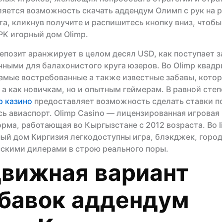
яется возможность скачать аддендум Олимп с рук на р
та, кликнув получите и распишитесь кнопку вниз, чтобы
K игорный дом Olimp.
позит аранжирует в целом десял USD, как поступает 
ными для балахонистого круга юзеров. Во Olimp квадр
амые востребованные а также известные забавы, кото
 а как новичкам, но и опытным геймерам. В равной степ
p казино
предоставляет возможность сделать ставки п
ь авиаспорт. Olimp Casino — лицензированная игровая
рма, работающая во Кыргызстане с 2012 возраста. Во l
ый дом Киргизия легкодоступны игра, блэкджек, город
сскими дилерами в строю реального поры.
вижная вариант
бавок аддендум