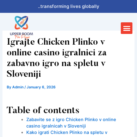
Skip
..transforming lives globally
to
content
Me
Igrajte Chicken Plinko v
online casino igralnici za
zabavno igro na spletu v
Sloveniji
By
Admin
/
January 6, 2026
Table of contents
Zabavite se z igro Chicken Plinko v online
casino igralnicah v Sloveniji
Kako igrati Chicken Plinko na spletu v