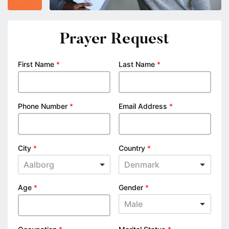
Prayer Request
First Name
*
Last Name
*
Phone Number
*
Email Address
*
City
*
Country
*
Aalborg
Denmark
Age
*
Gender
*
Male