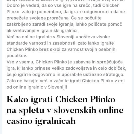
Dobro je vedeti, da so vse igre na srečo, tudi Chicken
Plinko, zato je pomembno, da igraте odgovorno in da ne
presežete svojega proračuna. Če se počutite
zaskrbljeno zaradi svoje igranja, lahko poiščete pomoč
ali svetovanje v igralniški igralnici.
Večina online igralnic v Sloveniji upošteva visoke
standarde varnosti in zasebnosti, zato lahko igraite
Chicken Plinko brez skrbi za varnost svojih osebnih
podatkov.
Vse v vsemu, Chicken Plinko je zabavna in sproščujoča
igra, ki lahko prinese veliko zadovoljstva in celo dobiček,
če jo igraте odgovorno in uporabite ustrezno strategijo.
Zato ne čakajte več in začnite igrati Chicken Plinko v eni
od online igralnic v Sloveniji!
Kako igrati Chicken Plinko
na spletu v slovenskih online
casino igralnicah