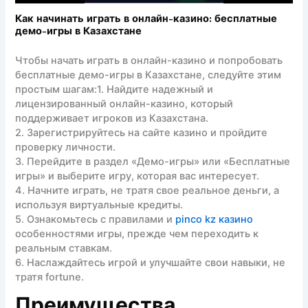
Как начинать играть в онлайн-казино: бесплатные
демо-игры в Казахстане
Чтобы начать играть в онлайн-казино и попробовать
бесплатные демо-игры в Казахстане, следуйте этим
простым шагам:1. Найдите надежный и
лицензированный онлайн-казино, который
поддерживает игроков из Казахстана.
2. Зарегистрируйтесь на сайте казино и пройдите
проверку личности.
3. Перейдите в раздел «Демо-игры» или «Бесплатные
игры» и выберите игру, которая вас интересует.
4. Начните играть, не тратя свое реальное деньги, а
используя виртуальные кредиты.
5. Ознакомьтесь с правилами и
pinco kz казино
особенностями игры, прежде чем переходить к
реальным ставкам.
6. Наслаждайтесь игрой и улучшайте свои навыки, не
тратя fortune.
Преимущества