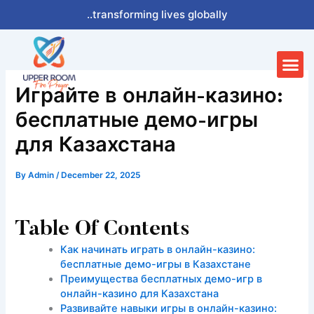
Skip
..transforming lives globally
to
content
Me
Играйте в онлайн-казино:
бесплатные демо-игры
для Казахстана
By
Admin
/
December 22, 2025
Table Of Contents
Как начинать играть в онлайн-казино:
бесплатные демо-игры в Казахстане
Преимущества бесплатных демо-игр в
онлайн-казино для Казахстана
Развивайте навыки игры в онлайн-казино: