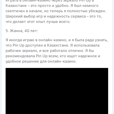
Играть в онлайн-казино через зеркало Pin Up в
Казахстане – это просто и удобно. Я был немного
скептичен в начале, но теперь я полностью убежден.
Широкий выбор игр и надежность сервиса – это то,
что делает этот опыт лучше всего.
5. Жанна, 40 лет:
Я иногда играю в онлайн-казино, и я была рада узнать,
что Pin Up доступен в Казахстане. Я использовала
рабочее зеркало, и все работало отлично. Я бы
рекомендовала Pin Up всем, кто ищет надежное и
удобное решение для онлайн-казино.