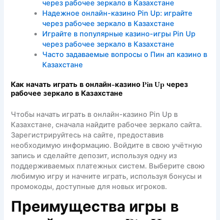
через рабочее зеркало в Казахстане
Надежное онлайн-казино Pin Up: играйте
через рабочее зеркало в Казахстане
Играйте в популярные казино-игры Pin Up
через рабочее зеркало в Казахстане
Часто задаваемые вопросы о Пин ап казино в
Казахстане
Как начать играть в онлайн-казино Pin Up через
рабочее зеркало в Казахстане
Чтобы начать играть в онлайн-казино Pin Up в
Казахстане, сначала найдите рабочее зеркало сайта.
Зарегистрируйтесь на сайте, предоставив
необходимую информацию. Войдите в свою учётную
запись и сделайте депозит, используя одну из
поддерживаемых платежных систем. Выберите свою
любимую игру и начните играть, используя бонусы и
промокоды, доступные для новых игроков.
Преимущества игры в