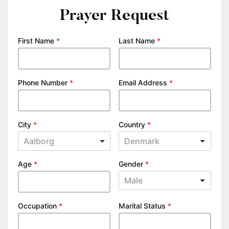
Prayer Request
First Name
*
Last Name
*
Phone Number
*
Email Address
*
City
*
Country
*
Aalborg
Denmark
Age
*
Gender
*
Male
Occupation
*
Marital Status
*