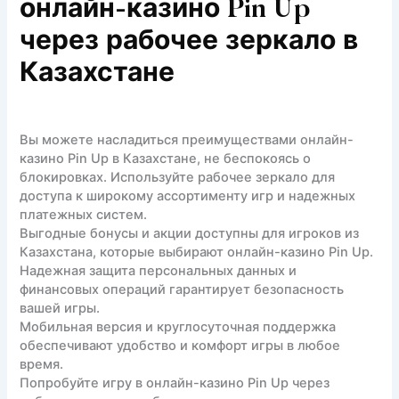
онлайн-казино Pin Up
через рабочее зеркало в
Казахстане
Вы можете насладиться преимуществами онлайн-
казино Pin Up в Казахстане, не беспокоясь о
блокировках. Используйте рабочее зеркало для
доступа к широкому ассортименту игр и надежных
платежных систем.
Выгодные бонусы и акции доступны для игроков из
Казахстана, которые выбирают онлайн-казино Pin Up.
Надежная защита персональных данных и
финансовых операций гарантирует безопасность
вашей игры.
Мобильная версия и круглосуточная поддержка
обеспечивают удобство и комфорт игры в любое
время.
Попробуйте игру в онлайн-казино Pin Up через