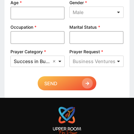
Age
*
Gender
*
Male
Occupation
*
Marital Status
*
Prayer Category
*
Prayer Request
*
Success in Business
Business Ventures
SEND