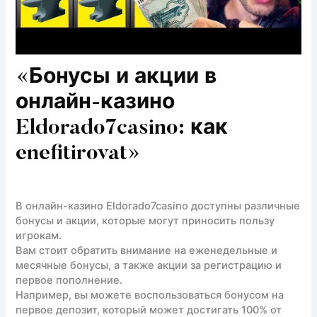
«Бонусы и акции в
онлайн-казино
Eldorado7casino: как
enefitirovat»
В онлайн-казино Eldorado7casino доступны различные
бонусы и акции, которые могут приносить пользу
игрокам.
Вам стоит обратить внимание на еженедельные и
месячные бонусы, а также акции за регистрацию и
первое пополнение.
Например, вы можете воспользоваться бонусом на
первое депозит, который может достигать 100% от