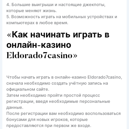
4. Большие выигрыши и настоящие джекпоты,
которые меняют жизнь.
5. Возможность играть на мобильных устройствах и
компьютерах в любое время.
«Как начинать играть в
онлайн-казино
Eldorado7casino»
Чтобы начать играть в онлайн-казино Eldorado7casino,
сначала необходимо создать учётную запись на
официальном сайте.
Затем необходимо пройти простой процесс
регистрации, введя необходимые персональные
данные.
После регистрации вам необходимо воспользоваться
бонусами для новых игроков, которые
предоставляются при первом же входе.