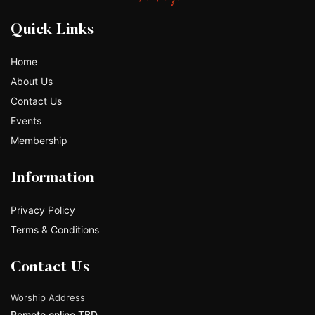
Quick Links
Home
About Us
Contact Us
Events
Membership
Information
Privacy Policy
Terms & Conditions
Contact Us
Worship Address
Remote online TBD