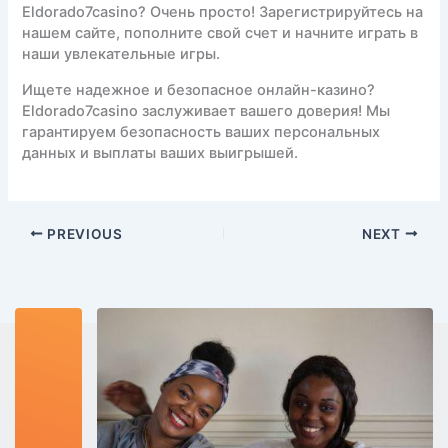
Eldorado7casino? Очень просто! Зарегистрируйтесь на
нашем сайте, пополните свой счет и начните играть в
наши увлекательные игры.
Ищете надежное и безопасное онлайн-казино?
Eldorado7casino заслуживает вашего доверия! Мы
гарантируем безопасность ваших персональных
данных и выплаты ваших выигрышей.
PREVIOUS
NEXT