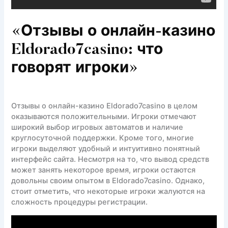
«Отзывы о онлайн-казино
Eldorado7casino: что
говорят игроки»
Отзывы о онлайн-казино Eldorado7casino в целом
оказываются положительными. Игроки отмечают
широкий выбор игровых автоматов и наличие
круглосуточной поддержки. Кроме того, многие
игроки выделяют удобный и интуитивно понятный
интерфейс сайта. Несмотря на то, что вывод средств
может занять некоторое время, игроки остаются
довольны своим опытом в Eldorado7casino. Однако,
стоит отметить, что некоторые игроки жалуются на
сложность процедуры регистрации.