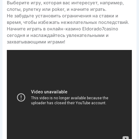
Выберите игру, которая вас интересует, например,
слоты, рулетку или poker, и начните играть.
Не забудьте установить ограничения на ставки и
время, чтобы избежать нежелательных последствий.
Начните играть в онлайн-казино Eldorado7casino
сегодня и наслаждайтесь увлекательными и
захватывающими играми!