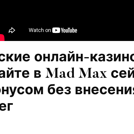
ские онлайн-казино
айте в Mad Max се
онусом без внесени
ег