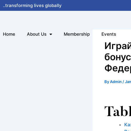
Skip
..transforming lives globally
to
content
Home
About Us
Membership
Events
Играй
бонус
Феде
By
Admin
/
Jan
Tab
Ка