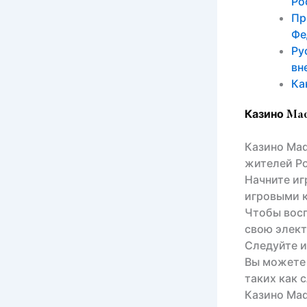
Ро
Пр
Фе
Ру
вн
Ка
Казино Mad
Казино Mad
жителей Р
Начните иг
игровыми 
Чтобы восп
свою элект
Следуйте и
Вы можете 
таких как с
Казино Mad