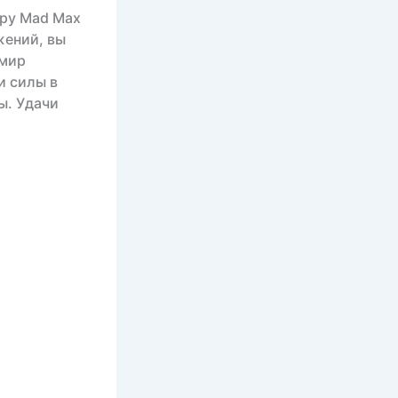
гру Mad Max
жений, вы
 мир
и силы в
ы. Удачи