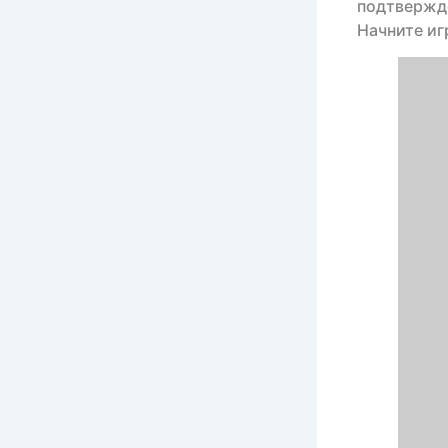
подтвержд
Начните иг