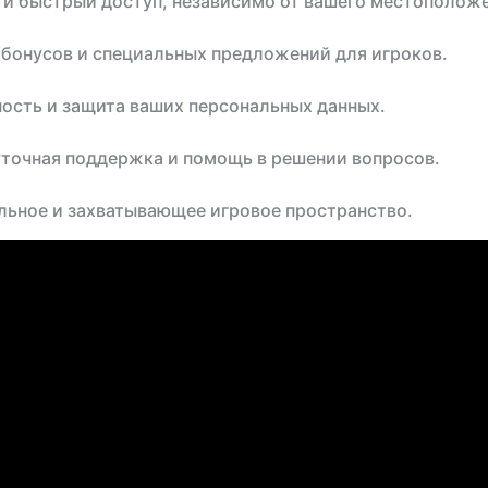
 и быстрый доступ, независимо от вашего местополож
 бонусов и специальных предложений для игроков.
ность и защита ваших персональных данных.
уточная поддержка и помощь в решении вопросов.
ельное и захватывающее игровое пространство.