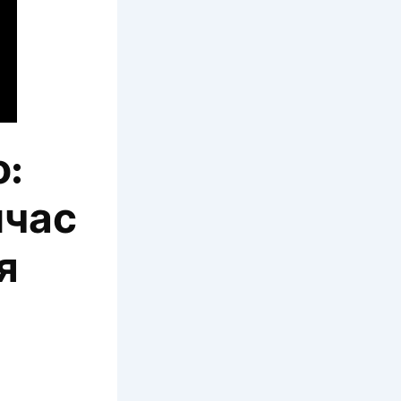
:
йчас
я