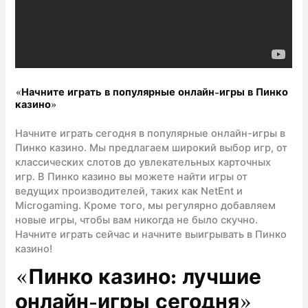
«Начните играть в популярные онлайн-игры в Пинко
казино»
Начните играть сегодня в популярные онлайн-игры в
Пинко казино. Мы предлагаем широкий выбор игр, от
классических слотов до увлекательных карточных
игр. В Пинко казино вы можете найти игры от
ведущих производителей, таких как NetEnt и
Microgaming. Кроме того, мы регулярно добавляем
новые игры, чтобы вам никогда не было скучно.
Начните играть сейчас и начните выигрывать в Пинко
казино!
«Пинко казино: лучшие
онлайн-игры сегодня»