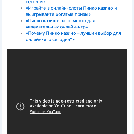
сегодня»
«Играйте в онлайн-слоты Пинко казино и
выигрывайте богатые призы»
«Пинко казино: ваше место для
увлекательных онлайн-игр»
«Почему Пинко казино – лучший выбор для
онлайн-игр сегодня?»