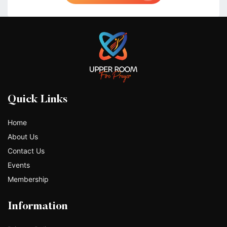
Quick Links
Home
About Us
Contact Us
Events
Membership
Information