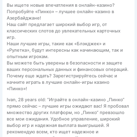
Вы ищете новые впечатления в онлайн-казино?
Попробуйте «Пинко» – лучшее онлайн-казино в
Азербайджане!
Наш сайт предлагает широкий выбор игр, от
классических слотов до увлекательных карточных
игр.
Наши лучшие игры, такие как «Блэкджек» и
«Рулетка», будут интересны как начинающим, так и
опытным игрокам.
Вы можете быть уверены в безопасности и защите
ваших персональных данных и финансовых операций.
Почему еще ждать? Зарегистрируйтесь сейчас и
начните играть в лучшие онлайн-игры казино
«Пинко»!
Ivan, 28 years old: “Играйте в онлайн-казино „Пинко“
прямо сейчас – лучшие игры ожидают вас! Я пробовал
множество других платформ, но „Пинко“ превзошло
все мои ожидания. Удобное управление, широкий
выбор игр и надежная выплата выигрышей. Я
рекомендую всем, кто ищет надежное и