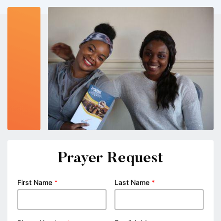
Prayer Request
First Name
*
Last Name
*