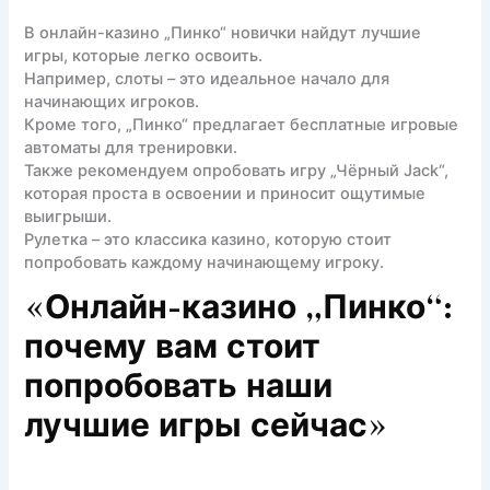
В онлайн-казино „Пинко“ новички найдут лучшие
игры, которые легко освоить.
Например, слоты – это идеальное начало для
начинающих игроков.
Кроме того, „Пинко“ предлагает бесплатные игровые
автоматы для тренировки.
Также рекомендуем опробовать игру „Чёрный Jack“,
которая проста в освоении и приносит ощутимые
выигрыши.
Рулетка – это классика казино, которую стоит
попробовать каждому начинающему игроку.
«Онлайн-казино „Пинко“:
почему вам стоит
попробовать наши
лучшие игры сейчас»