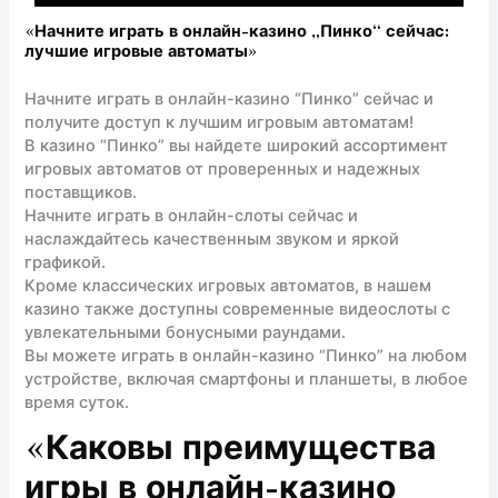
«Начните играть в онлайн-казино „Пинко“ сейчас:
лучшие игровые автоматы»
Начните играть в онлайн-казино “Пинко” сейчас и
получите доступ к лучшим игровым автоматам!
В казино “Пинко” вы найдете широкий ассортимент
игровых автоматов от проверенных и надежных
поставщиков.
Начните играть в онлайн-слоты сейчас и
наслаждайтесь качественным звуком и яркой
графикой.
Кроме классических игровых автоматов, в нашем
казино также доступны современные видеослоты с
увлекательными бонусными раундами.
Вы можете играть в онлайн-казино “Пинко” на любом
устройстве, включая смартфоны и планшеты, в любое
время суток.
«Каковы преимущества
игры в онлайн-казино