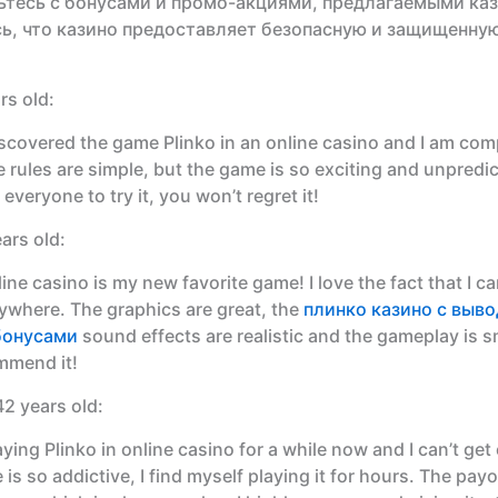
ьтесь с бонусами и промо-акциями, предлагаемыми каз
сь, что казино предоставляет безопасную и защищенну
rs old:
discovered the game Plinko in an online casino and I am com
rules are simple, but the game is so exciting and unpredict
eryone to try it, you won’t regret it!
ars old:
line casino is my new favorite game! I love the fact that I ca
ywhere. The graphics are great, the
плинко казино с выв
бонусами
sound effects are realistic and the gameplay is s
mmend it!
42 years old:
aying Plinko in online casino for a while now and I can’t ge
 is so addictive, I find myself playing it for hours. The pay