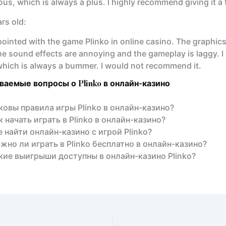
us, which is always a plus. I highly recommend giving it a 
rs old:
pointed with the game Plinko in online casino. The graphics
he sound effects are annoying and the gameplay is laggy. I 
hich is always a bummer. I would not recommend it.
ваемые вопросы о Plinko в онлайн-казино
ковы правила игры Plinko в онлайн-казино?
к начать играть в Plinko в онлайн-казино?
е найти онлайн-казино с игрой Plinko?
жно ли играть в Plinko бесплатно в онлайн-казино?
кие выигрыши доступны в онлайн-казино Plinko?