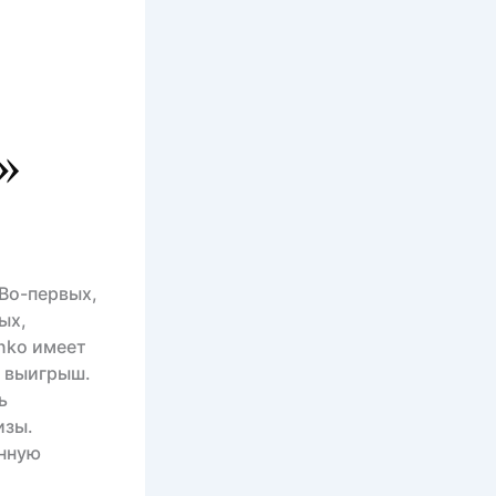
»
 Во-первых,
ых,
inko имеет
а выигрыш.
ь
изы.
енную