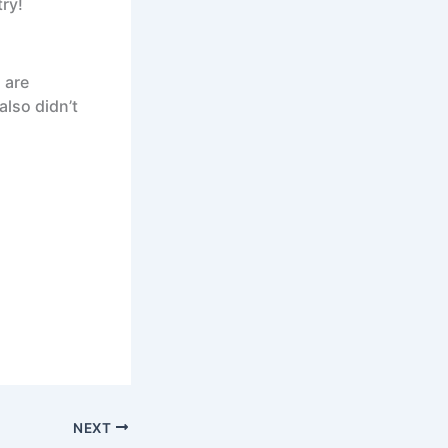
try!
 are
also didn’t
NEXT