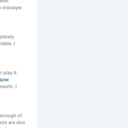
ино.
ю игровую
pletely
able. I
n play it
одом
mooth. I
t enough of
outs are also