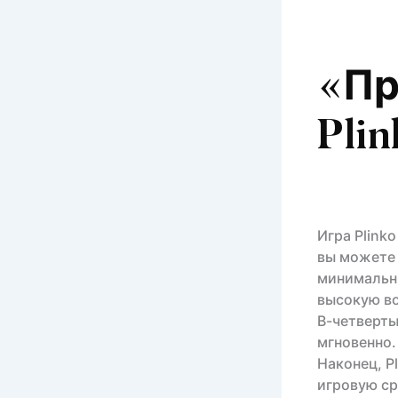
«Пр
Pli
Игра Plink
вы можете 
минимальны
высокую во
В-четверты
мгновенно.
Наконец, P
игровую ср