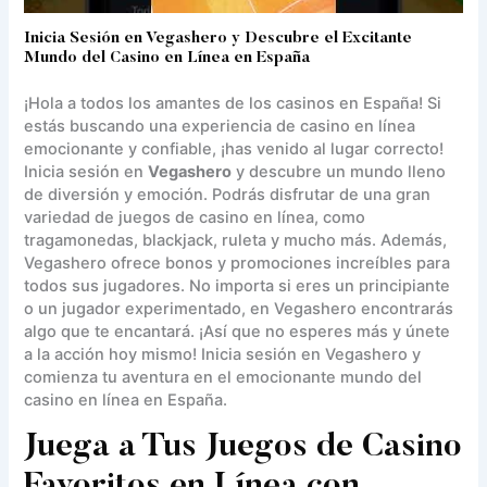
Inicia Sesión en Vegashero y Descubre el Excitante
Mundo del Casino en Línea en España
¡Hola a todos los amantes de los casinos en España! Si
estás buscando una experiencia de casino en línea
emocionante y confiable, ¡has venido al lugar correcto!
Inicia sesión en
Vegashero
y descubre un mundo lleno
de diversión y emoción. Podrás disfrutar de una gran
variedad de juegos de casino en línea, como
tragamonedas, blackjack, ruleta y mucho más. Además,
Vegashero ofrece bonos y promociones increíbles para
todos sus jugadores. No importa si eres un principiante
o un jugador experimentado, en Vegashero encontrarás
algo que te encantará. ¡Así que no esperes más y únete
a la acción hoy mismo! Inicia sesión en Vegashero y
comienza tu aventura en el emocionante mundo del
casino en línea en España.
Juega a Tus Juegos de Casino
Favoritos en Línea con