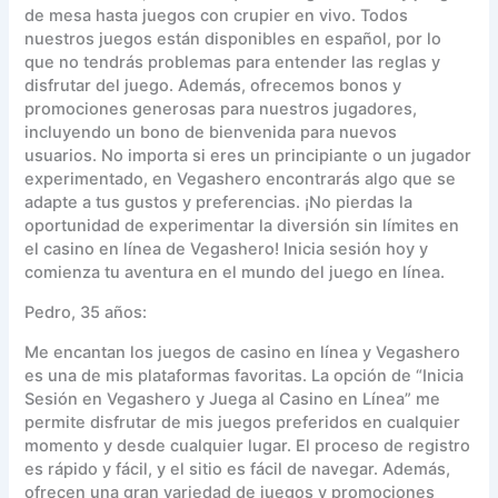
de mesa hasta juegos con crupier en vivo. Todos
nuestros juegos están disponibles en español, por lo
que no tendrás problemas para entender las reglas y
disfrutar del juego. Además, ofrecemos bonos y
promociones generosas para nuestros jugadores,
incluyendo un bono de bienvenida para nuevos
usuarios. No importa si eres un principiante o un jugador
experimentado, en Vegashero encontrarás algo que se
adapte a tus gustos y preferencias. ¡No pierdas la
oportunidad de experimentar la diversión sin límites en
el casino en línea de Vegashero! Inicia sesión hoy y
comienza tu aventura en el mundo del juego en línea.
Pedro, 35 años:
Me encantan los juegos de casino en línea y Vegashero
es una de mis plataformas favoritas. La opción de “Inicia
Sesión en Vegashero y Juega al Casino en Línea” me
permite disfrutar de mis juegos preferidos en cualquier
momento y desde cualquier lugar. El proceso de registro
es rápido y fácil, y el sitio es fácil de navegar. Además,
ofrecen una gran variedad de juegos y promociones