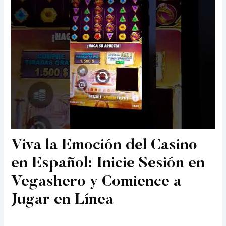
Viva la Emoción del Casino
en Español: Inicie Sesión en
Vegashero y Comience a
Jugar en Línea