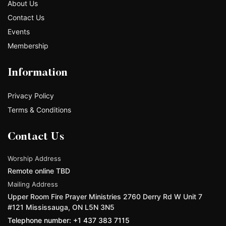
About Us
Contact Us
Events
Membership
Information
Privacy Policy
Terms & Conditions
Contact Us
Worship Address
Remote online TBD
Mailing Address
Upper Room Fire Prayer Ministries 2760 Derry Rd W Unit 7
#121 Mississauga, ON L5N 3N5
Telephone number: +1 437 383 7115