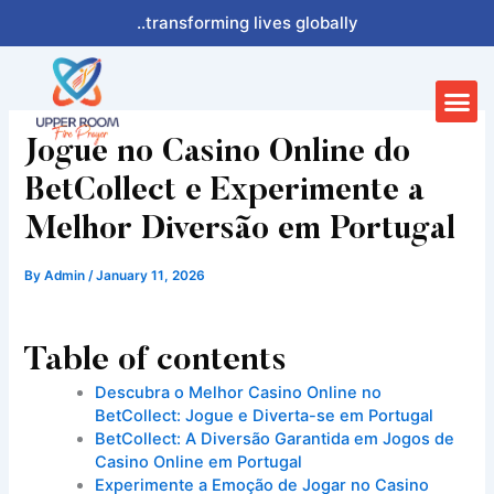
Skip
..transforming lives globally
to
content
Me
Jogue no Casino Online do
BetCollect e Experimente a
Melhor Diversão em Portugal
By
Admin
/
January 11, 2026
Table of contents
Descubra o Melhor Casino Online no
BetCollect: Jogue e Diverta-se em Portugal
BetCollect: A Diversão Garantida em Jogos de
Casino Online em Portugal
Experimente a Emoção de Jogar no Casino