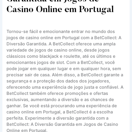
Casino Online em Portugal
Tornou-se fácil e emocionante entrar no mundo dos
jogos de casino online em Portugal com a BetCollect: A
Diversão Garantida. A BetCollect oferece uma ampla
variedade de jogos de casino online, desde jogos
clássicos como blackjack e roulette, até os últimos e
emocionantes jogos de slot. Com a BetCollect, você
pode jogar em qualquer lugar e em qualquer hora, sem
precisar sair de casa. Além disso, a BetCollect garante a
segurança e a proteção dos dados dos jogadores,
oferecendo uma experiência de jogo justa e confiável. A
BetCollect também oferece promoções e ofertas
exclusivas, aumentando a diversão e as chances de
ganhar. Se você está procurando uma experiência de
casino online em Portugal, a BetCollect é a escolha
perfeita. Experimente a diversão garantida com a
BetCollect: A Diversão Garantida em Jogos de Casino
Online em Portugal.