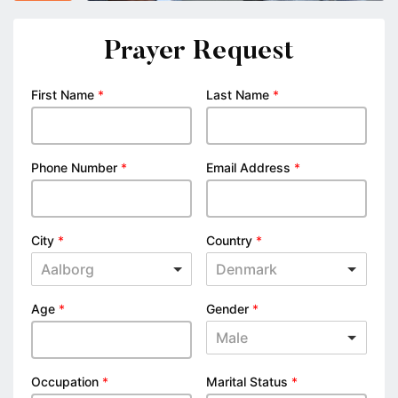
Prayer Request
First Name
*
Last Name
*
Phone Number
*
Email Address
*
City
*
Country
*
Aalborg
Denmark
Age
*
Gender
*
Male
Occupation
*
Marital Status
*