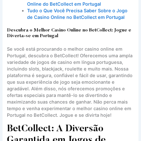
Online do BetCollect em Portugal
Tudo o Que Você Precisa Saber Sobre o Jogo
de Casino Online no BetCollect em Portugal
Descubra o Melhor Casino Online no BetCollect: Jogue e
Diverta-se em Portugal
Se você está procurando o melhor casino online em
Portugal, descubra o BetCollect! Oferecemos uma ampla
variedade de jogos de casino em língua portuguesa,
incluindo slots, blackjack, roulette e muito mais. Nossa
plataforma é segura, confiável e fácil de usar, garantindo
que sua experiência de jogo seja emocionante e
agradável. Além disso, nós oferecemos promoções e
ofertas especiais para mantê-lo se divertindo e
maximizando suas chances de ganhar. Não perca mais
tempo e venha experimentar o melhor casino online em
Portugal no BetCollect. Jogue e se divirta hoje!
BetCollect: A Diversão
Garantida em Jogos de