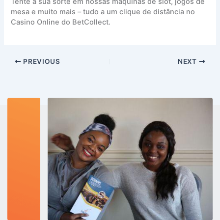
Tente a sua sorte em nossas máquinas de slot, jogos de
mesa e muito mais – tudo a um clique de distância no
Casino Online do BetCollect.
PREVIOUS
NEXT