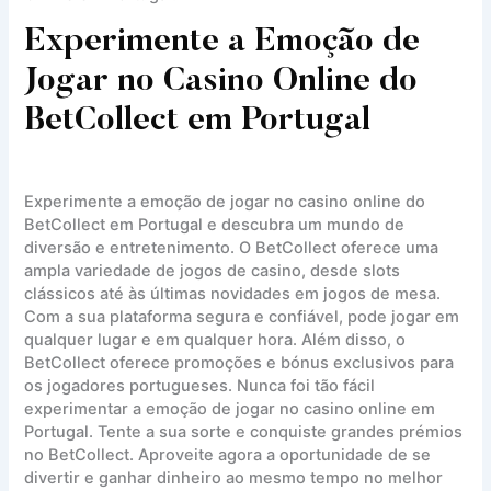
Experimente a Emoção de
Jogar no Casino Online do
BetCollect em Portugal
Experimente a emoção de jogar no casino online do
BetCollect em Portugal e descubra um mundo de
diversão e entretenimento. O BetCollect oferece uma
ampla variedade de jogos de casino, desde slots
clássicos até às últimas novidades em jogos de mesa.
Com a sua plataforma segura e confiável, pode jogar em
qualquer lugar e em qualquer hora. Além disso, o
BetCollect oferece promoções e bónus exclusivos para
os jogadores portugueses. Nunca foi tão fácil
experimentar a emoção de jogar no casino online em
Portugal. Tente a sua sorte e conquiste grandes prémios
no BetCollect. Aproveite agora a oportunidade de se
divertir e ganhar dinheiro ao mesmo tempo no melhor