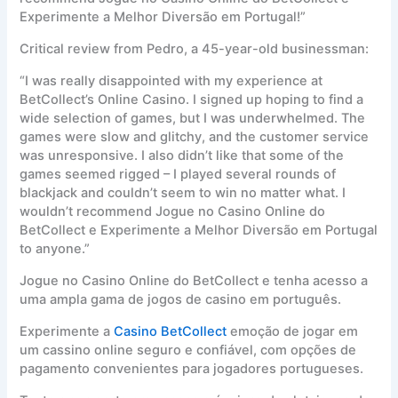
Experimente a Melhor Diversão em Portugal!”
Critical review from Pedro, a 45-year-old businessman:
“I was really disappointed with my experience at
BetCollect’s Online Casino. I signed up hoping to find a
wide selection of games, but I was underwhelmed. The
games were slow and glitchy, and the customer service
was unresponsive. I also didn’t like that some of the
games seemed rigged – I played several rounds of
blackjack and couldn’t seem to win no matter what. I
wouldn’t recommend Jogue no Casino Online do
BetCollect e Experimente a Melhor Diversão em Portugal
to anyone.”
Jogue no Casino Online do BetCollect e tenha acesso a
uma ampla gama de jogos de casino em português.
Experimente a
Casino BetCollect
emoção de jogar em
um cassino online seguro e confiável, com opções de
pagamento convenientes para jogadores portugueses.