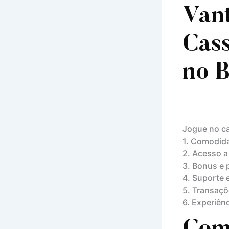
Van
Cass
no B
Jogue no ca
1. Comodida
2. Acesso a
3. Bonus e 
4. Suporte 
5. Transaçõ
6. Experiên