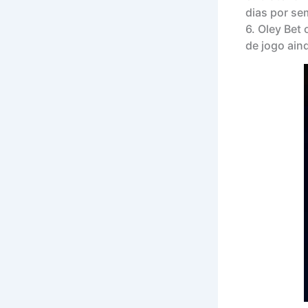
dias por se
6. Oley Bet
de jogo ain