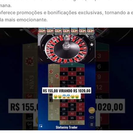
mana.
 oferece promoções e bonificações exclusivas, tornando a 
da mais emocionante.