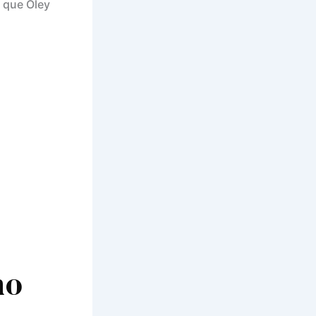
r que Oley
no