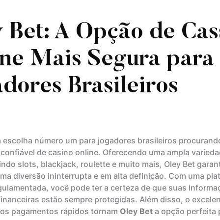
 Bet: A Opção de Cas
ine Mais Segura para
dores Brasileiros
a escolha número um para jogadores brasileiros procuran
 confiável de casino online. Oferecendo uma ampla varied
indo slots, blackjack, roulette e muito mais, Oley Bet garan
ma diversão ininterrupta e em alta definição. Com uma pla
gulamentada, você pode ter a certeza de que suas informa
financeiras estão sempre protegidas. Além disso, o excelen
e os pagamentos rápidos tornam
Oley Bet
a opção perfeita