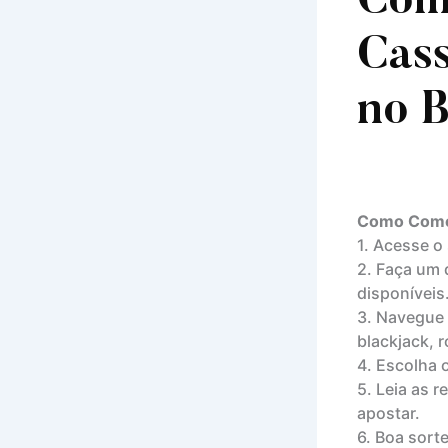
Com
Cass
no B
Como Começ
1. Acesse o 
2. Faça um
disponíveis
3. Navegue 
blackjack, r
4. Escolha 
5. Leia as r
apostar.
6. Boa sort