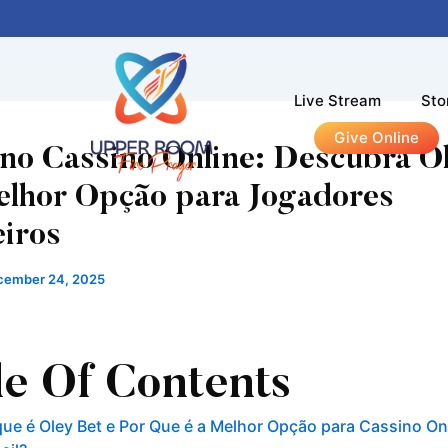
Live Stream
Sto
Give Online
no Cassino Online: Descubra O
elhor Opção para Jogadores
eiros
cember 24, 2025
e Of Contents
que é Oley Bet e Por Que é a Melhor Opção para Cassino On