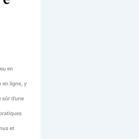
re
Jeu en
 en ligne, y
e sûr d’une
pratiques
nus et