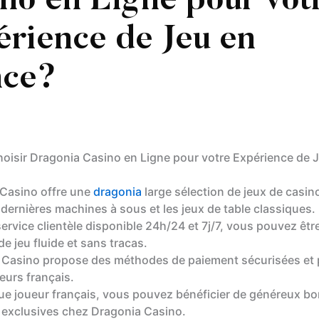
no en Ligne pour vot
rience de Jeu en
nce?
oisir Dragonia Casino en Ligne pour votre Expérience de 
 Casino offre une
dragonia
large sélection de jeux de casino
 dernières machines à sous et les jeux de table classiques.
ervice clientèle disponible 24h/24 et 7j/7, vous pouvez êtr
e jeu fluide et sans tracas.
 Casino propose des méthodes de paiement sécurisées et 
eurs français.
que joueur français, vous pouvez bénéficier de généreux bo
exclusives chez Dragonia Casino.