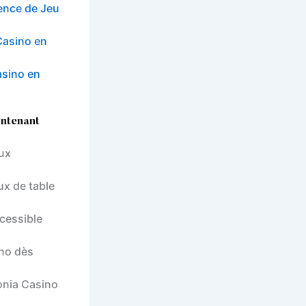
ence de Jeu
Casino en
asino en
intenant
ux
ux de table
ccessible
ino dès
onia Casino