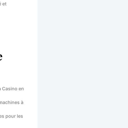
 et
e
a Casino en
 machines à
es pour les