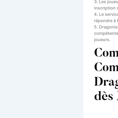
3. Les joue
inscription
4. Le servic
répondre à 
5. Dragonia 
compétentes
joueurs.
Com
Com
Dra
dès