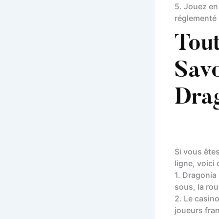
5. Jouez en
réglementé p
Tout
Savo
Dra
Si vous ête
ligne, voici
1. Dragonia
sous, la rou
2. Le casin
joueurs fran