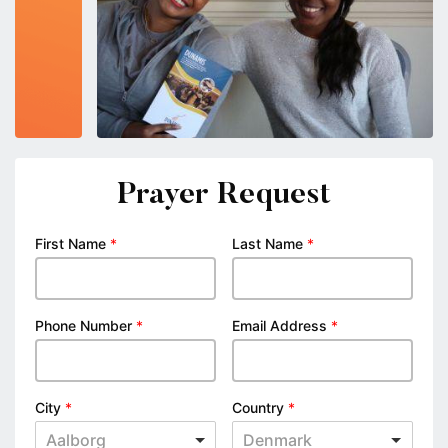
Prayer Request
First Name
*
Last Name
*
Phone Number
*
Email Address
*
City
*
Country
*
Aalborg
Denmark