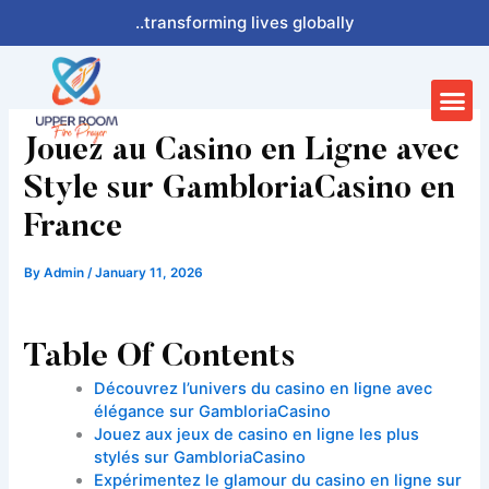
Skip
..transforming lives globally
to
content
Me
Jouez au Casino en Ligne avec
Style sur GambloriaCasino en
France
By
Admin
/
January 11, 2026
Table Of Contents
Découvrez l’univers du casino en ligne avec
élégance sur GambloriaCasino
Jouez aux jeux de casino en ligne les plus
stylés sur GambloriaCasino
Expérimentez le glamour du casino en ligne sur