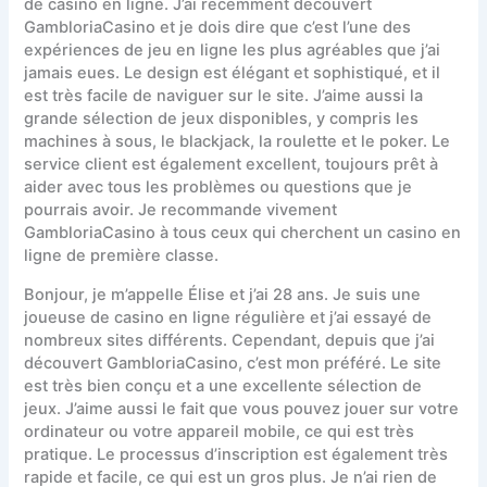
de casino en ligne. J’ai récemment découvert
GambloriaCasino et je dois dire que c’est l’une des
expériences de jeu en ligne les plus agréables que j’ai
jamais eues. Le design est élégant et sophistiqué, et il
est très facile de naviguer sur le site. J’aime aussi la
grande sélection de jeux disponibles, y compris les
machines à sous, le blackjack, la roulette et le poker. Le
service client est également excellent, toujours prêt à
aider avec tous les problèmes ou questions que je
pourrais avoir. Je recommande vivement
GambloriaCasino à tous ceux qui cherchent un casino en
ligne de première classe.
Bonjour, je m’appelle Élise et j’ai 28 ans. Je suis une
joueuse de casino en ligne régulière et j’ai essayé de
nombreux sites différents. Cependant, depuis que j’ai
découvert GambloriaCasino, c’est mon préféré. Le site
est très bien conçu et a une excellente sélection de
jeux. J’aime aussi le fait que vous pouvez jouer sur votre
ordinateur ou votre appareil mobile, ce qui est très
pratique. Le processus d’inscription est également très
rapide et facile, ce qui est un gros plus. Je n’ai rien de