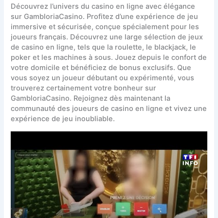
Découvrez l’univers du casino en ligne avec élégance
sur GambloriaCasino. Profitez d’une expérience de jeu
immersive et sécurisée, conçue spécialement pour les
joueurs français. Découvrez une large sélection de jeux
de casino en ligne, tels que la roulette, le blackjack, le
poker et les machines à sous. Jouez depuis le confort de
votre domicile et bénéficiez de bonus exclusifs. Que
vous soyez un joueur débutant ou expérimenté, vous
trouverez certainement votre bonheur sur
GambloriaCasino. Rejoignez dès maintenant la
communauté des joueurs de casino en ligne et vivez une
expérience de jeu inoubliable.