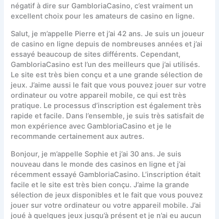
négatif à dire sur GambloriaCasino, c’est vraiment un
excellent choix pour les amateurs de casino en ligne.
Salut, je m’appelle Pierre et j’ai 42 ans. Je suis un joueur
de casino en ligne depuis de nombreuses années et j’ai
essayé beaucoup de sites différents. Cependant,
GambloriaCasino est l’un des meilleurs que j’ai utilisés.
Le site est très bien conçu et a une grande sélection de
jeux. J’aime aussi le fait que vous pouvez jouer sur votre
ordinateur ou votre appareil mobile, ce qui est très
pratique. Le processus d’inscription est également très
rapide et facile. Dans l’ensemble, je suis très satisfait de
mon expérience avec GambloriaCasino et je le
recommande certainement aux autres.
Bonjour, je m’appelle Sophie et j’ai 30 ans. Je suis
nouveau dans le monde des casinos en ligne et j’ai
récemment essayé GambloriaCasino. L’inscription était
facile et le site est très bien conçu. J’aime la grande
sélection de jeux disponibles et le fait que vous pouvez
jouer sur votre ordinateur ou votre appareil mobile. J’ai
joué à quelques jeux jusqu’à présent et je n’ai eu aucun