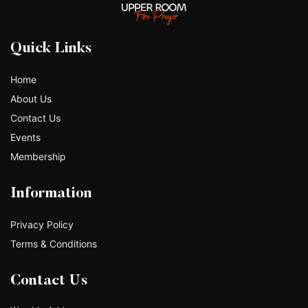
Quick Links
Home
About Us
Contact Us
Events
Membership
Information
Privacy Policy
Terms & Conditions
Contact Us