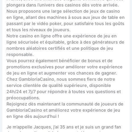
plongera dans l’univers des casinos dès votre arrivée.
Nous proposons une large sélection de jeux de casino
en ligne, allant des machines à sous aux jeux de table en
passant par le vidéo poker, pour satisfaire tous les goûts
et tous les niveaux de joueurs.
Notre casino en ligne offre une expérience de jeu en
ligne sécurisée et équitable, grâce à des générateurs de
nombres aléatoires certifiés et une politique de jeu
responsable.
Vous pourrez également bénéficier de bonus et de
promotions exclusives pour améliorer votre expérience
de jeu en ligne et augmenter vos chances de gagner.
Chez GambloriaCasino, nous sommes fiers de notre
service clientèle de qualité supérieure, disponible
24h/24 et 7j/7 pour répondre à toutes vos questions et
préoccupations.
Rejoignez dès maintenant la communauté de joueurs de
GambloriaCasino et améliorez votre expérience de jeu
en ligne dès aujourd’hui !
Je m’appelle Jacques, j’ai 35 ans et je suis un grand fan