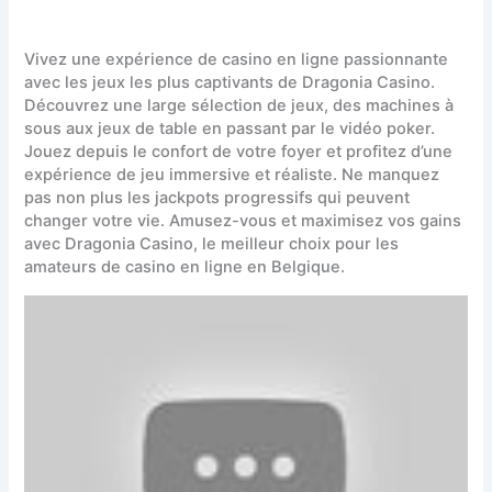
Vivez une expérience de casino en ligne passionnante
avec les jeux les plus captivants de Dragonia Casino.
Découvrez une large sélection de jeux, des machines à
sous aux jeux de table en passant par le vidéo poker.
Jouez depuis le confort de votre foyer et profitez d’une
expérience de jeu immersive et réaliste. Ne manquez
pas non plus les jackpots progressifs qui peuvent
changer votre vie. Amusez-vous et maximisez vos gains
avec Dragonia Casino, le meilleur choix pour les
amateurs de casino en ligne en Belgique.