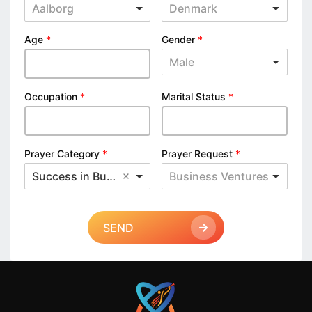
Aalborg
Denmark
Age
*
Gender
*
Male
Occupation
*
Marital Status
*
Prayer Category
*
Prayer Request
*
Success in Business
Business Ventures
SEND