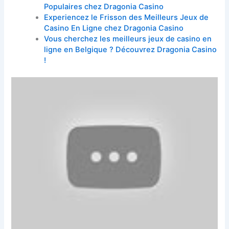
Populaires chez Dragonia Casino
Experiencez le Frisson des Meilleurs Jeux de
Casino En Ligne chez Dragonia Casino
Vous cherchez les meilleurs jeux de casino en
ligne en Belgique ? Découvrez Dragonia Casino
!