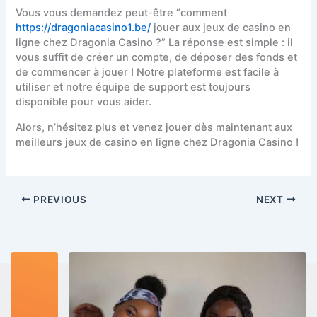
Vous vous demandez peut-être “comment
https://dragoniacasino1.be/
jouer aux jeux de casino en
ligne chez Dragonia Casino ?” La réponse est simple : il
vous suffit de créer un compte, de déposer des fonds et
de commencer à jouer ! Notre plateforme est facile à
utiliser et notre équipe de support est toujours
disponible pour vous aider.
Alors, n’hésitez plus et venez jouer dès maintenant aux
meilleurs jeux de casino en ligne chez Dragonia Casino !
PREVIOUS
NEXT