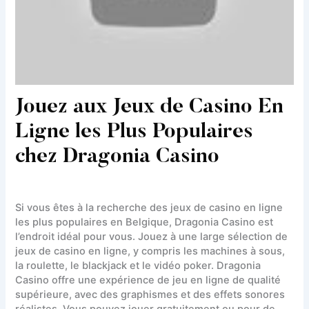
Jouez aux Jeux de Casino En
Ligne les Plus Populaires
chez Dragonia Casino
Si vous êtes à la recherche des jeux de casino en ligne
les plus populaires en Belgique, Dragonia Casino est
l’endroit idéal pour vous. Jouez à une large sélection de
jeux de casino en ligne, y compris les machines à sous,
la roulette, le blackjack et le vidéo poker. Dragonia
Casino offre une expérience de jeu en ligne de qualité
supérieure, avec des graphismes et des effets sonores