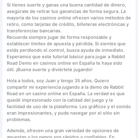
Si tienes suerte y ganas una buena cantidad de dinero,
asegúrate de retirar tus ganancias de forma segura. La
mayoría de los casinos online ofrecen varios métodos de
retiro, como tarjetas de crédito, billeteras electrónicas y
transferencias bancarias.
Recuerda siempre jugar de forma responsable y
establecer límites de apuesta y pérdida. Si sientes que
estás perdiendo el control, busca ayuda de inmediato.
Esperamos que este tutorial básico para jugar a Rabbit
Road Demo en casinos online en España te haya sido
útil. ¡Buena suerte y diviértete jugando!
Hola a todos, soy Juan y tengo 35 años. Quiero
compartir mi experiencia jugando a la demo de Rabbit
Road en un casino online en España. La verdad es que
quedé impresionado con la calidad del juego y la
facilidad de uso de la plataforma. Los gráficos y el sonido
eran impresionantes, y pude navegar por el sitio sin
problemas.
Además, ofrecen una gran variedad de opciones de
apuestas y los pagos son rápidos y confiables. En