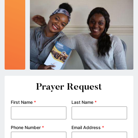
Prayer Request
First Name
*
Last Name
*
Phone Number
*
Email Address
*